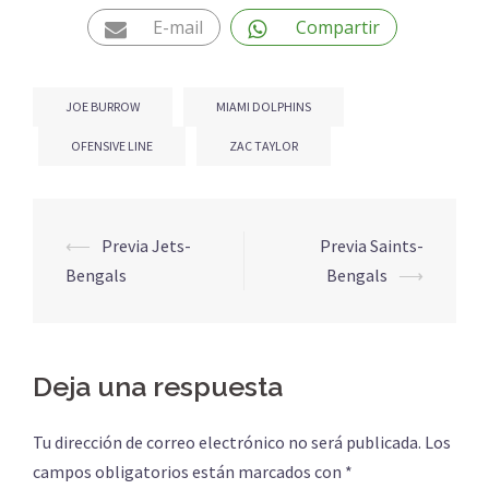
E-mail
Compartir
JOE BURROW
MIAMI DOLPHINS
OFENSIVE LINE
ZAC TAYLOR
Navegación
⟵
Previa Jets-
Previa Saints-
de
Bengals
Bengals
⟶
entradas
Deja una respuesta
Tu dirección de correo electrónico no será publicada.
Los
campos obligatorios están marcados con
*