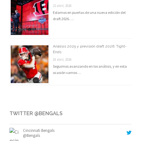
22 abril, 2026
Estamos en puertas de una nueva edición del
draft 2026. …
Análisis 2025 y previsión draft 2026: Tight-
Ends
18 abril, 2026
Seguimos avanzando en los análisis, y en esta
ocasión vamos …
TWITTER @BENGALS
Cincinnati Bengals
@Bengals
@NFL
pic.twitter.com/uJic8y7cAF
17:31 · 16 septiembre, 2021