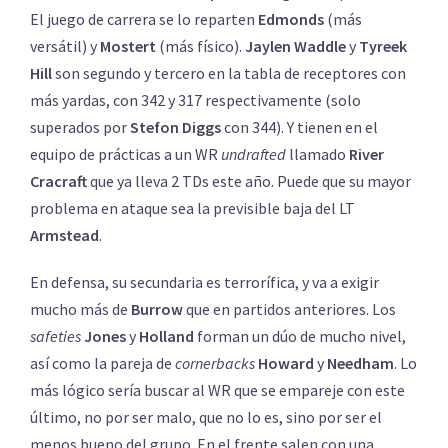
El juego de carrera se lo reparten
Edmonds
(más
versátil) y
Mostert
(más físico).
Jaylen Waddle
y
Tyreek
Hill
son segundo y tercero en la tabla de receptores con
más yardas, con 342 y 317 respectivamente (solo
superados por
Stefon
Diggs
con 344). Y tienen en el
equipo de prácticas a un WR
undrafted
llamado
River
Cracraft
que ya lleva 2 TDs este año. Puede que su mayor
problema en ataque sea la previsible baja del LT
Armstead
.
En defensa, su secundaria es terrorífica, y va a exigir
mucho más de
Burrow
que en partidos anteriores. Los
safeties
Jones
y
Holland
forman un dúo de mucho nivel,
así como la pareja de
cornerbacks
Howard
y
Needham
. Lo
más lógico sería buscar al WR que se empareje con este
último, no por ser malo, que no lo es, sino por ser el
menos bueno del grupo. En el frente salen con una