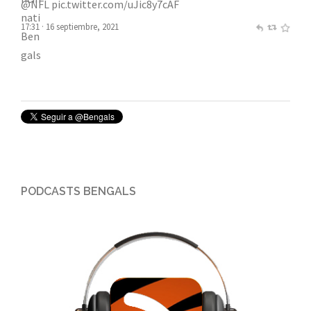
Cincinnati Bengals
@Bengals
bUT hE dRoPs EverYthInG Next:
#CINvsCHI
- 9/19 on FOX
pic.twitter.com/Ltg0yjCAoX
17:05 · 16 septiembre, 2021
PODCASTS BENGALS