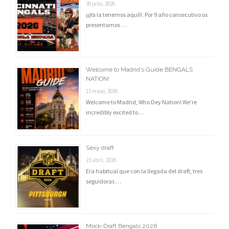
30 julio, 2026
¡¡¡Ya la tenemos aquí!!. Por 9 año consecutivo os
presentamos …
Welcome to Madrid’s Guide BENGALS
NATION!
15 mayo, 2026
Welcome to Madrid, Who Dey Nation! We’re
incredibly excited to …
Sexy draft
23 abril, 2026
Era habitual que con la llegada del draft, tres
seguidoras …
Mock-Draft Bengals 2026