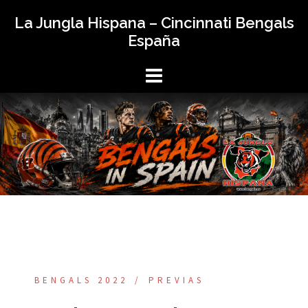
Saltar
La Jungla Hispana – Cincinnati Bengals
al
España
contenido
BENGALS 2022
PREVIAS