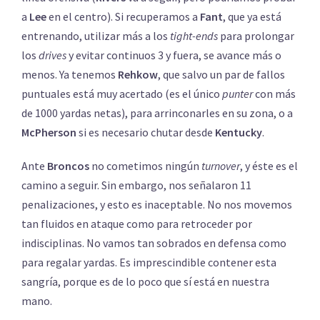
a
Lee
en el centro). Si recuperamos a
Fant
, que ya está
entrenando, utilizar más a los
tight-ends
para prolongar
los
drives
y evitar continuos 3 y fuera, se avance más o
menos. Ya tenemos
Rehkow
, que salvo un par de fallos
puntuales está muy acertado (es el único
punter
con más
de 1000 yardas netas), para arrinconarles en su zona, o a
McPherson
si es necesario chutar desde
Kentucky
.
Ante
Broncos
no cometimos ningún
turnover
, y éste es el
camino a seguir. Sin embargo, nos señalaron 11
penalizaciones, y esto es inaceptable. No nos movemos
tan fluidos en ataque como para retroceder por
indisciplinas. No vamos tan sobrados en defensa como
para regalar yardas. Es imprescindible contener esta
sangría, porque es de lo poco que sí está en nuestra
mano.