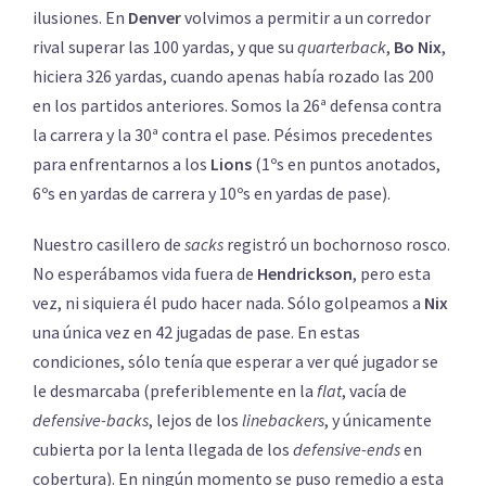
ilusiones. En
Denver
volvimos a permitir a un corredor
rival superar las 100 yardas, y que su
quarterback
,
Bo Nix
,
hiciera 326 yardas, cuando apenas había rozado las 200
en los partidos anteriores. Somos la 26ª defensa contra
la carrera y la 30ª contra el pase. Pésimos precedentes
para enfrentarnos a los
Lions
(1ºs en puntos anotados,
6ºs en yardas de carrera y 10ºs en yardas de pase).
Nuestro casillero de
sacks
registró un bochornoso rosco.
No esperábamos vida fuera de
Hendrickson
, pero esta
vez, ni siquiera él pudo hacer nada. Sólo golpeamos a
Nix
una única vez en 42 jugadas de pase. En estas
condiciones, sólo tenía que esperar a ver qué jugador se
le desmarcaba (preferiblemente en la
flat
, vacía de
defensive-backs
, lejos de los
linebackers
, y únicamente
cubierta por la lenta llegada de los
defensive-ends
en
cobertura). En ningún momento se puso remedio a esta