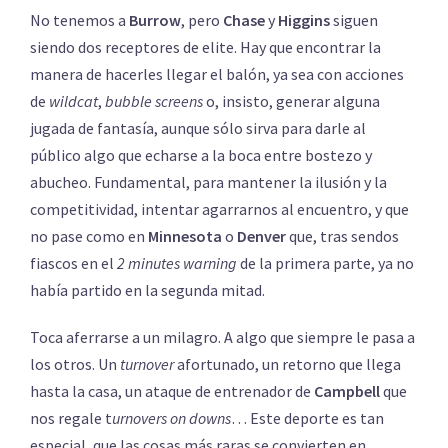
No tenemos a
Burrow
, pero
Chase
y
Higgins
siguen
siendo dos receptores de elite. Hay que encontrar la
manera de hacerles llegar el balón, ya sea con acciones
de
wildcat
,
bubble screens
o, insisto, generar alguna
jugada de fantasía, aunque sólo sirva para darle al
público algo que echarse a la boca entre bostezo y
abucheo. Fundamental, para mantener la ilusión y la
competitividad, intentar agarrarnos al encuentro, y que
no pase como en
Minnesota
o
Denver
que, tras sendos
fiascos en el
2 minutes warning
de la primera parte, ya no
había partido en la segunda mitad.
Toca aferrarse a un milagro. A algo que siempre le pasa a
los otros. Un
turnover
afortunado, un retorno que llega
hasta la casa, un ataque de entrenador de
Campbell
que
nos regale t
urnovers on downs
… Este deporte es tan
especial, que las cosas más raras se convierten en