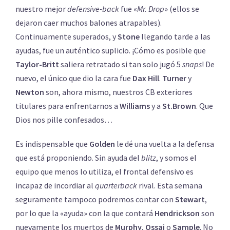
nuestro mejor
defensive-back
fue «
Mr. Drop
» (ellos se
dejaron caer muchos balones atrapables).
Continuamente superados, y
Stone
llegando tarde a las
ayudas, fue un auténtico suplicio. ¡Cómo es posible que
Taylor-Britt
saliera retratado si tan solo jugó 5
snaps
! De
nuevo, el único que dio la cara fue
Dax Hill
.
Turner
y
Newton
son, ahora mismo, nuestros CB exteriores
titulares para enfrentarnos a
Williams
y a
St.Brown
. Que
Dios nos pille confesados…
Es indispensable que
Golden
le dé una vuelta a la defensa
que está proponiendo. Sin ayuda del
blitz
, y somos el
equipo que menos lo utiliza, el frontal defensivo es
incapaz de incordiar al
quarterback
rival. Esta semana
seguramente tampoco podremos contar con
Stewart
,
por lo que la «ayuda» con la que contará
Hendrickson
son
nuevamente los muertos de
Murphy
,
Ossai
o
Sample
. No