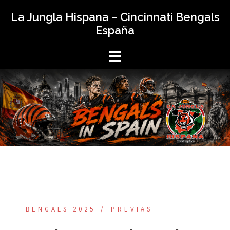
Saltar
La Jungla Hispana – Cincinnati Bengals
al
España
contenido
BENGALS 2025
PREVIAS