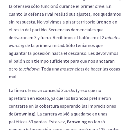
la ofensiva sólo funcionó durante el primer
drive
. En
cuanto la defensa rival realizó sus ajustes, nos quedamos
sin respuesta. No volvimos a pisar territorio
Bronco
en
el resto del partido. Secuencias demenciales que
derivaron en 3 y fuera. Recibimos el balón en el
2 minutes
warning
de la primera mitad. Sólo teníamos que
aguantar la posesión hasta el descanso. Les devolvimos
el balón con tiempo suficiente para que nos anotaran
otro
touchdown
. Toda una
master-class
de hacer las cosas
mal.
La línea ofensiva concedió 3
sacks
(y eso que no
apretaron en exceso, ya que los
Broncos
prefirieron
centrarse en la cobertura esperando las imprecisiones
de
Browning
). La carrera volvió a quedarse en unas
patéticas 53 yardas. Esta vez,
Browning
no lanzó
ninguna intercepción, pero apenas pasó para 125 yardas.