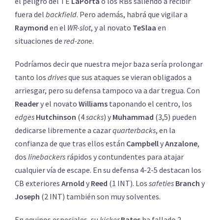
el peligro del TE
LaPorta
o los RBs saliendo a recibir
fuera del
backfield
. Pero además, habrá que vigilar a
Raymond
en el
WR-slot
, y al novato
TeSlaa
en
situaciones de
red-zone
.
Podríamos decir que nuestra mejor baza sería prolongar
tanto los
drives
que sus ataques se vieran obligados a
arriesgar, pero su defensa tampoco va a dar tregua. Con
Reader
y el novato
Williams
taponando el centro, los
edges
Hutchinson
(4
sacks
) y
Muhammad
(3,5) pueden
dedicarse libremente a cazar
quarterbacks
, en la
confianza de que tras ellos están
Campbell
y
Anzalone
,
dos
linebackers
rápidos y contundentes para atajar
cualquier vía de escape. En su defensa 4-2-5 destacan los
CB exteriores
Arnold
y
Reed
(1 INT). Los
safeties
Branch
y
Joseph
(2 INT) también son muy solventes.
En equipos especiales, su
kicker
Bates
ha fallado 2