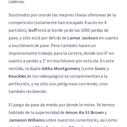
cadenas.
Sostenidos por una de las mejores líneas ofensivas de la
competición (solamente han encajado 4
sacks
en 4
partidos),
Goff
está al borde ya de las 1000 yardas de
pase, y sólo está por detrás de
Lamar Jackson
en cuanto
a
touchdowns
de pase. Pero también hacen un
impresionante trabajo para la carrera, donde son 6º en
cuanto a yardas y 2º en
touchdowns
por esta vía. En este
sentido, la dupla
Gibbs-Montgomery
(como
Sonic
y
Knuckles
de los videojuegos) se complementan a la
perfección, y no sólo son peligrosos corriendo, sino
también recibiendo.
El juego de pase da miedo por donde lo mires. Ya hemos
hablado de la superioridad de
Amon-Ra
St.Brown
y
Jameson Williams
sobre nuestros
cornerbacks
, así como