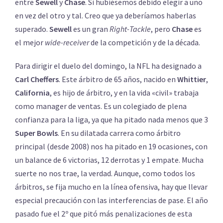
entre
Sewell
y
Chase
. Si hubiésemos debido elegir a uno
en vez del otro y tal. Creo que ya deberíamos haberlas
superado.
Sewell
es un gran
Right-Tackle
, pero
Chase
es
el mejor
wide-receiver
de la competición y de la década.
Para dirigir el duelo del domingo, la NFL ha designado a
Carl Cheffers
. Este árbitro de 65 años, nacido en
Whittier
,
California
, es hijo de árbitro, y en la vida «civil» trabaja
como manager de ventas. Es un colegiado de plena
confianza para la liga, ya que ha pitado nada menos que 3
Super Bowls
. En su dilatada carrera como árbitro
principal (desde 2008) nos ha pitado en 19 ocasiones, con
un balance de 6 victorias, 12 derrotas y 1 empate. Mucha
suerte no nos trae, la verdad. Aunque, como todos los
árbitros, se fija mucho en la línea ofensiva, hay que llevar
especial precaución con las interferencias de pase. El año
pasado fue el 2º que pitó más penalizaciones de esta