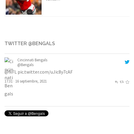
TWITTER @BENGALS
Cincinnati Bengals
@Bengals
@NFL
pic.twitter.com/uJic8y7cAF
17:31 · 16 septiembre, 2021