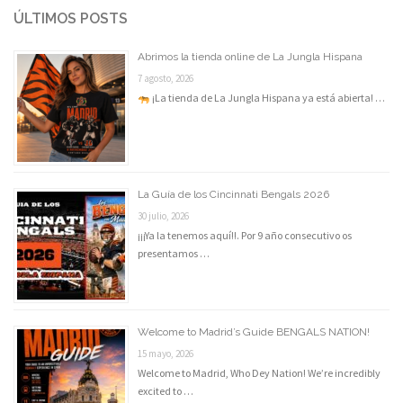
ÚLTIMOS POSTS
Abrimos la tienda online de La Jungla Hispana
7 agosto, 2026
¡La tienda de La Jungla Hispana ya está abierta! …
La Guía de los Cincinnati Bengals 2026
30 julio, 2026
¡¡¡Ya la tenemos aquí!!. Por 9 año consecutivo os
presentamos …
Welcome to Madrid’s Guide BENGALS NATION!
15 mayo, 2026
Welcome to Madrid, Who Dey Nation! We’re incredibly
excited to …