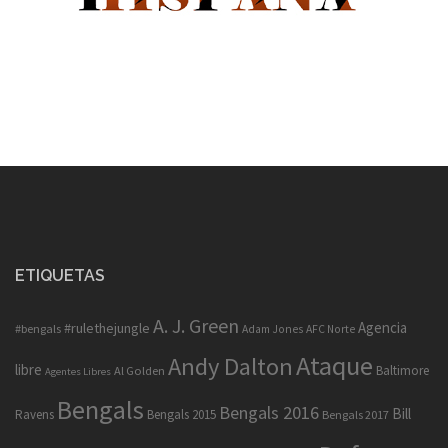
ETIQUETAS
A. J. Green
Agencia
#rulethejungle
#bengals
Adam Jones
AFC Norte
Ataque
Andy Dalton
libre
Baltimore
Al Golden
Agentes Libres
Bengals
Bengals 2016
Bill
Ravens
Bengals 2015
Bengals 2017