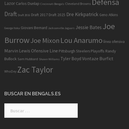
Defensa
Lazor
Carlos Dunlap
Cleveland Browns
Cincinnati Bengals
Draft
Dre Kirkpatrick
Draft 2017
Draft 2025
Geno Atkins
Draft 2016
Joe
Jessie Bates
Giovani Bernard
George Iloka
Jacksonville Jaguars
Burrow
Lou Anarumo
Joe Mixon
línea ofensiva
Marvin Lewis
Ofensive Line
Playoffs
Randy
Pittsburgh Steelers
Tyler Boyd
Vontaze Burfict
Bullock
Sam Hubbard
Shawn Williams
Zac Taylor
WhoDey
BUSCAR EN BENGALS.ES
Buscar: