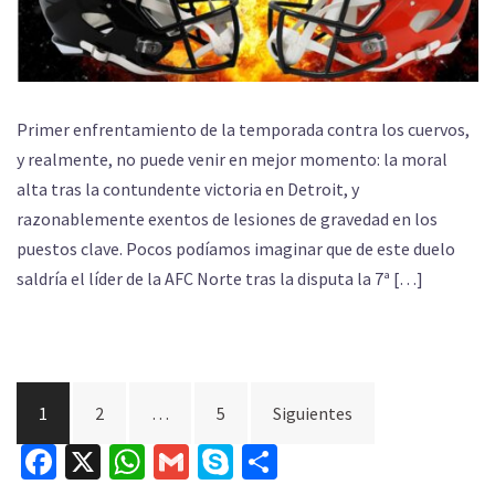
Primer enfrentamiento de la temporada contra los cuervos,
y realmente, no puede venir en mejor momento: la moral
alta tras la contundente victoria en Detroit, y
razonablemente exentos de lesiones de gravedad en los
puestos clave. Pocos podíamos imaginar que de este duelo
saldría el líder de la AFC Norte tras la disputa la 7ª […]
Paginación
1
2
…
5
Siguientes
de
Facebook
X
WhatsApp
Gmail
Skype
Compartir
entradas