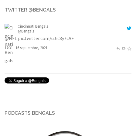
TWITTER @BENGALS
Cincinnati Bengals
@Bengals
@NFL
pic.twitter.com/uJic8y7cAF
17:31 · 16 septiembre, 2021
PODCASTS BENGALS