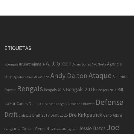
ETIQUETAS
A. J. Green
Agencia
#rulethejungle
#bengals
Adam Jones
AFC Norte
Ataque
Andy Dalton
libre
Baltimore
Al Golden
Agentes Libres
Bengals
Bengals 2016
Bill
Ravens
Bengals 2015
Bengals 2017
Defensa
Lazor
Carlos Dunlap
Cleveland Browns
Cincinnati Bengals
Draft
Dre Kirkpatrick
Draft 2017
Draft 2025
Geno Atkins
Draft 2016
Joe
Jessie Bates
Giovani Bernard
George Iloka
Jacksonville Jaguars