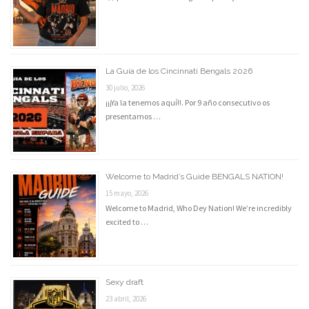
La Guía de los Cincinnati Bengals 2026
30 julio, 2026
¡¡¡Ya la tenemos aquí!!. Por 9 año consecutivo os
presentamos …
Welcome to Madrid’s Guide BENGALS NATION!
15 mayo, 2026
Welcome to Madrid, Who Dey Nation! We’re incredibly
excited to …
Sexy draft
23 abril, 2026