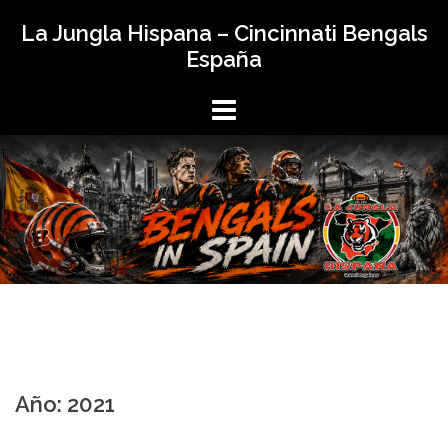
Saltar
La Jungla Hispana – Cincinnati Bengals
al
España
contenido
Año:
2021