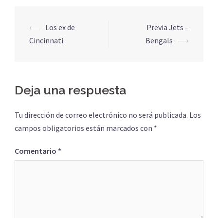
Navegación
⟵
Los ex de
Previa Jets –
de
Cincinnati
Bengals
⟶
entradas
Deja una respuesta
Tu dirección de correo electrónico no será publicada.
Los
campos obligatorios están marcados con
*
Comentario
*