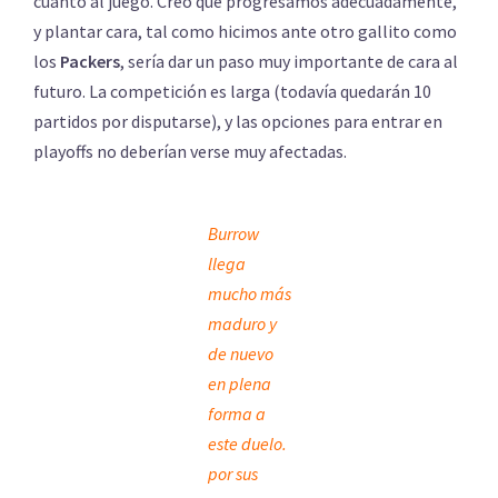
cuanto al juego. Creo que progresamos adecuadamente,
y plantar cara, tal como hicimos ante otro gallito como
los
Packers
, sería dar un paso muy importante de cara al
futuro. La competición es larga (todavía quedarán 10
partidos por disputarse), y las opciones para entrar en
playoffs no deberían verse muy afectadas.
Burrow
llega
mucho más
maduro y
de nuevo
en plena
forma a
este duelo.
por sus