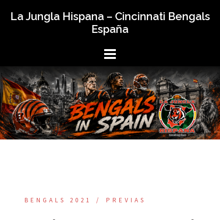
Saltar
La Jungla Hispana – Cincinnati Bengals
al
España
contenido
BENGALS 2021
PREVIAS