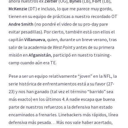
ahora nuestros ex
Zeitler
(OG),
Bynes
(LB),
Fort
(LB),
McKenzie
(DT) e incluso, lo que me parece muy gordo,
tienen en su equipo de prácticas a nuestro recordado OT
Andre Smith
(no pondré el video de su pro-day pare
evitar pesadillas). Por cierto, también está con ellos el
capitán
Villanueva
, quien, durante un breve verano, tras
salir de la academia de
West Point
y antes de su primera
misión en
Afganistán
, participó en nuestro training-
camp cuando aún era TE.
Pese a ser un equipo relativamente “joven” en la NFL, la
serie histórica de enfrentamientos está a su favor (27-
23) y nos han ganado (tal vez el término “barrido” sea
más exacto) en los últimos 4. A nadie escapa que buena
parte de nuestros refuerzos a la defensiva han estado
encaminados a frenarles. Linebackers más rápidos, línea
defensiva más pesada… Más nos vale haber acertado,