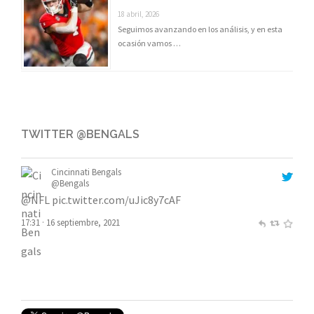
18 abril, 2026
Seguimos avanzando en los análisis, y en esta
ocasión vamos …
Cincinnati Bengals
@Bengals
TWITTER @BENGALS
@NFL
pic.twitter.com/uJic8y7cAF
17:31 · 16 septiembre, 2021
Cincinnati Bengals
@Bengals
bUT hE dRoPs EverYthInG Next:
#CINvsCHI
- 9/19 on FOX
pic.twitter.com/Ltg0yjCAoX