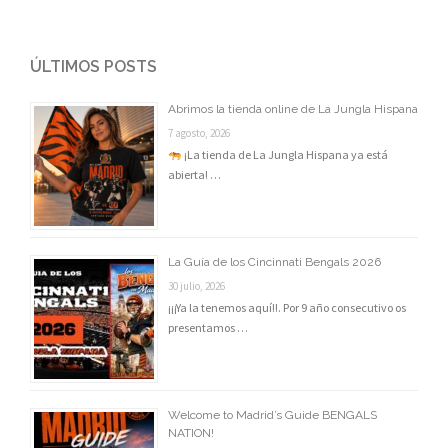
ÚLTIMOS POSTS
Abrimos la tienda online de La Jungla Hispana
7 agosto, 2026
¡La tienda de La Jungla Hispana ya está
abierta! …
La Guía de los Cincinnati Bengals 2026
30 julio, 2026
¡¡¡Ya la tenemos aquí!!. Por 9 año consecutivo os
presentamos …
Welcome to Madrid’s Guide BENGALS
NATION!