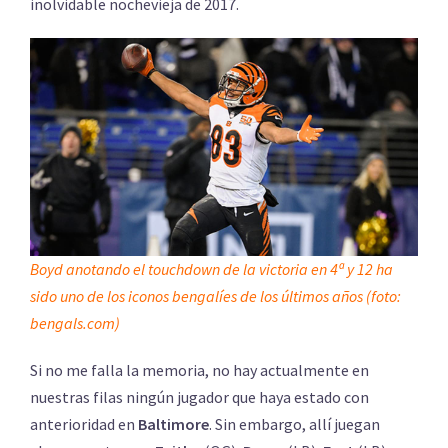
inolvidable nochevieja de 2017.
Boyd anotando el touchdown de la victoria en 4ª y 12 ha
sido uno de los iconos bengalíes de los últimos años (foto:
bengals.com)
Si no me falla la memoria, no hay actualmente en
nuestras filas ningún jugador que haya estado con
anterioridad en
Baltimore
. Sin embargo, allí juegan