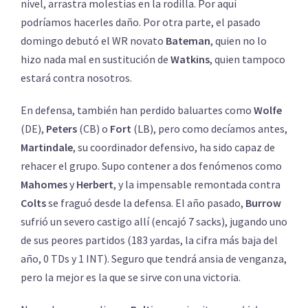
nivel, arrastra molestias en la rodilla. Por aquí
podríamos hacerles daño. Por otra parte, el pasado
domingo debutó el WR novato
Bateman
, quien no lo
hizo nada mal en sustitución de
Watkins
, quien tampoco
estará contra nosotros.
En defensa, también han perdido baluartes como
Wolfe
(DE),
Peters
(CB) o
Fort
(LB), pero como decíamos antes,
Martindale
, su coordinador defensivo, ha sido capaz de
rehacer el grupo. Supo contener a dos fenómenos como
Mahomes
y
Herbert
, y la impensable remontada contra
Colts
se fraguó desde la defensa. El año pasado,
Burrow
sufrió un severo castigo allí (encajó 7 sacks), jugando uno
de sus peores partidos (183 yardas, la cifra más baja del
año, 0 TDs y 1 INT). Seguro que tendrá ansia de venganza,
pero la mejor es la que se sirve con una victoria.