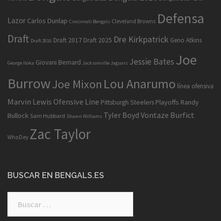
Defensa
Lazor
Carlos Dunlap
Cleveland Browns
Cincinnati Bengals
Draft
Dre Kirkpatrick
Draft 2017
Draft 2025
Geno Atkins
Draft 2016
Joe
Jessie Bates
Giovani Bernard
George Iloka
Jacksonville Jaguars
Burrow
Lou Anarumo
Joe Mixon
línea ofensiva
Marvin Lewis
Ofensive Line
Playoffs
Randy
Pittsburgh Steelers
Tyler Boyd
Vontaze Burfict
Bullock
Sam Hubbard
Shawn Williams
Zac Taylor
WhoDey
BUSCAR EN BENGALS.ES
Buscar: