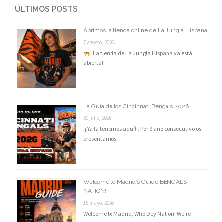
ÚLTIMOS POSTS
Abrimos la tienda online de La Jungla Hispana
7 agosto, 2026
¡La tienda de La Jungla Hispana ya está
abierta! …
La Guía de los Cincinnati Bengals 2026
30 julio, 2026
¡¡¡Ya la tenemos aquí!!. Por 9 año consecutivo os
presentamos …
Welcome to Madrid’s Guide BENGALS
NATION!
15 mayo, 2026
Welcome to Madrid, Who Dey Nation! We’re