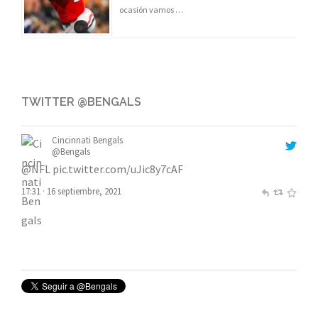
ocasión vamos …
TWITTER @BENGALS
Cincinnati Bengals
@Bengals
@NFL
pic.twitter.com/uJic8y7cAF
17:31 · 16 septiembre, 2021