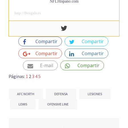
NFLHispano.com
http://Bengals.es
Compartir
Compartir
Compartir
Compartir
E-mail
Compartir
Páginas:
1
2
3
4
5
AFC NORTH
DEFENSA
LESIONES
LEWIS
OFENSIVE LINE