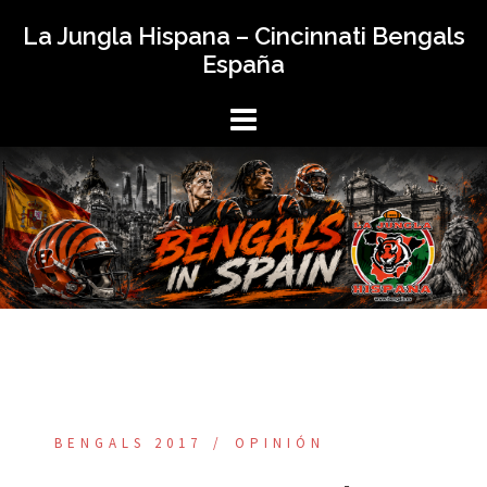
Saltar
La Jungla Hispana – Cincinnati Bengals
al
España
contenido
BENGALS 2017
OPINIÓN