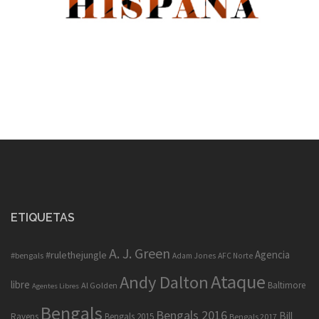
ETIQUETAS
A. J. Green
Agencia
#rulethejungle
#bengals
Adam Jones
AFC Norte
Ataque
Andy Dalton
libre
Baltimore
Al Golden
Agentes Libres
Bengals
Bengals 2016
Bill
Ravens
Bengals 2015
Bengals 2017