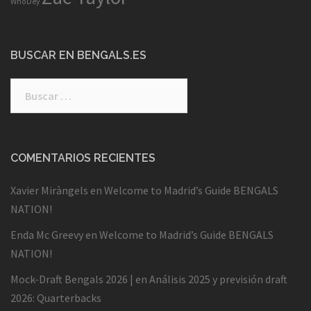
WhoDey
BUSCAR EN BENGALS.ES
Buscar:
COMENTARIOS RECIENTES
Xavier Miràngels
en
Welcome to Madrid’s Guide BENGALS
NATION!
Enda Mc Greevy
en
Welcome to Madrid’s Guide BENGALS
NATION!
Mock-Draft Bengals 2026 |
en
Análisis 2025 y previsión draft
2026: Quarterbacks