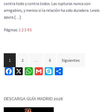
contra todo y contra todos. Las rupturas nunca son
amigables, y menos si la relación ha sido duradera. Lewis
apura […]
Páginas:
1
2
3
4
5
Paginación
1
2
…
6
Siguientes
de
Facebook
X
WhatsApp
Gmail
Skype
Compartir
entradas
DESCARGA GUÍA MADRID 2026