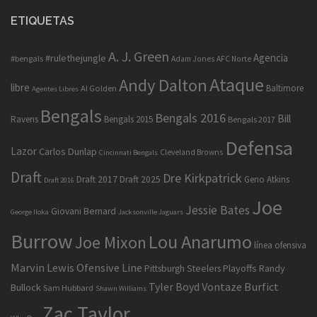
ETIQUETAS
A. J. Green
Agencia
#rulethejungle
#bengals
Adam Jones
AFC Norte
Ataque
Andy Dalton
libre
Baltimore
Al Golden
Agentes Libres
Bengals
Bengals 2016
Bill
Ravens
Bengals 2015
Bengals 2017
Defensa
Lazor
Carlos Dunlap
Cleveland Browns
Cincinnati Bengals
Draft
Dre Kirkpatrick
Draft 2017
Draft 2025
Geno Atkins
Draft 2016
Joe
Jessie Bates
Giovani Bernard
George Iloka
Jacksonville Jaguars
Burrow
Lou Anarumo
Joe Mixon
línea ofensiva
Marvin Lewis
Ofensive Line
Playoffs
Randy
Pittsburgh Steelers
Tyler Boyd
Vontaze Burfict
Bullock
Sam Hubbard
Shawn Williams
Zac Taylor