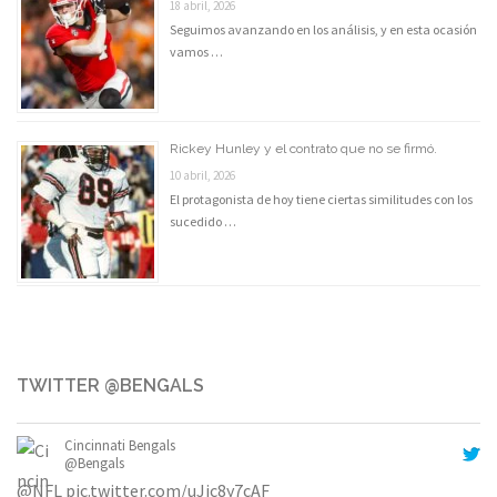
18 abril, 2026
Seguimos avanzando en los análisis, y en esta ocasión
vamos …
Rickey Hunley y el contrato que no se firmó.
10 abril, 2026
El protagonista de hoy tiene ciertas similitudes con los
sucedido …
TWITTER @BENGALS
Cincinnati Bengals
@Bengals
@NFL
pic.twitter.com/uJic8y7cAF