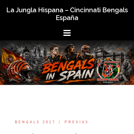
Saltar
La Jungla Hispana – Cincinnati Bengals
al
España
contenido
BENGALS 2017
PREVIAS