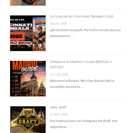
La Guía de los Cincinnati Bengals 2026
30 julio, 2026
¡¡¡Ya la tenemos aquí!!. Por 9 año consecutivo os
presentamos …
Welcome to Madrid’s Guide BENGALS
NATION!
15 mayo, 2026
Welcome to Madrid, Who Dey Nation! We’re
incredibly excited to …
Sexy draft
23 abril, 2026
Era habitual que con la llegada del draft, tres
seguidoras …