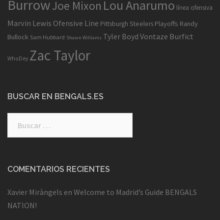
Burrow
Lou Anarumo
Joe Mixon
línea ofensiva
Marvin Lewis
Ofensive Line
Playoffs
Randy
Pittsburgh Steelers
Tyler Boyd
Vontaze Burfict
Bullock
Sam Hubbard
Shawn Williams
Zac Taylor
WhoDey
BUSCAR EN BENGALS.ES
Buscar:
COMENTARIOS RECIENTES
Xavier Miràngels
en
Welcome to Madrid’s Guide BENGALS
NATION!