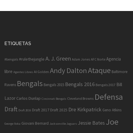
ETIQUETAS
A. J. Green
Agencia
#rulethejungle
#bengals
Adam Jones
AFC Norte
Ataque
Andy Dalton
libre
Baltimore
Al Golden
Agentes Libres
Bengals
Bengals 2016
Bill
Ravens
Bengals 2015
Bengals 2017
Defensa
Lazor
Carlos Dunlap
Cleveland Browns
Cincinnati Bengals
Draft
Dre Kirkpatrick
Draft 2017
Draft 2025
Geno Atkins
Draft 2016
Joe
Jessie Bates
Giovani Bernard
George Iloka
Jacksonville Jaguars