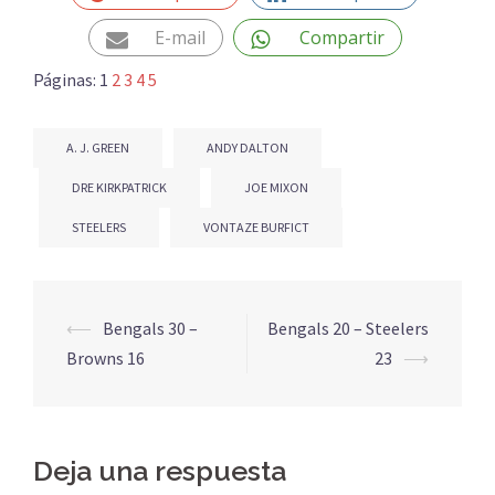
E-mail
Compartir
Páginas:
1
2
3
4
5
A. J. GREEN
ANDY DALTON
DRE KIRKPATRICK
JOE MIXON
STEELERS
VONTAZE BURFICT
Navegación
⟵
Bengals 30 –
Bengals 20 – Steelers
de
Browns 16
23
⟶
entradas
Deja una respuesta