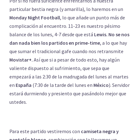
Por si no fuera suficiente enfrentarnos a nuestra
particular bestia negra (y amarilla), lo haremos en un
Monday Night Football
, lo que añade un punto más de
complicación al encuentro. 11-23 es nuestro pésimo
balance de los lunes, 4-7 desde que está
Lewis.
No se nos
dan nada bien los partidos en prime-time
, a lo que hay
que sumar el tradicional gafe cuando nos retransmite
Movistar+.
Así que si a pesar de todo esto, hay algún
valiente dispuesto al sufrimiento, que sepa que
empezará a las 2:30 de la madrugada del lunes al martes
en
España
(7:30 de la tarde del lunes en
México
). Servidor
estará durmiendo y presiento que pasándolo mejor que
ustedes.
Para este partido vestiremos con
camiseta negra y
pantalón blanco
, combinación con la llevamos un