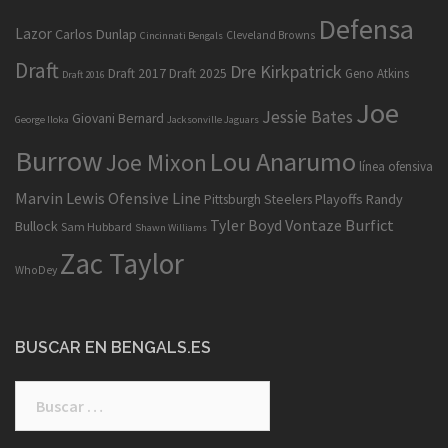
Defensa
Lazor
Carlos Dunlap
Cleveland Browns
Cincinnati Bengals
Draft
Dre Kirkpatrick
Draft 2017
Draft 2025
Geno Atkins
Draft 2016
Joe
Jessie Bates
Giovani Bernard
George Iloka
Jacksonville Jaguars
Burrow
Lou Anarumo
Joe Mixon
línea ofensiva
Marvin Lewis
Ofensive Line
Playoffs
Randy
Pittsburgh Steelers
Tyler Boyd
Vontaze Burfict
Bullock
Sam Hubbard
Shawn Williams
Zac Taylor
WhoDey
BUSCAR EN BENGALS.ES
Buscar: