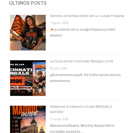
ÚLTIMOS POSTS
Abrimos la tienda online de La Jungla Hispana
7 agosto, 2026
¡La tienda de La Jungla Hispana ya está
abierta! …
La Guía de los Cincinnati Bengals 2026
30 julio, 2026
¡¡¡Ya la tenemos aquí!!. Por 9 año consecutivo os
presentamos …
Welcome to Madrid’s Guide BENGALS
NATION!
15 mayo, 2026
Welcome to Madrid, Who Dey Nation! We’re
incredibly excited to …