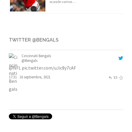
ocasión vamos …
TWITTER @BENGALS
Cincinnati Bengals
@Bengals
@NFL
pic.twitter.com/uJic8y7cAF
17:31 · 16 septiembre, 2021