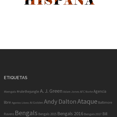
ETIQUETAS
A. J. Green
Agencia
#rulethejungle
#bengals
Adam Jones
AFC Norte
Ataque
Andy Dalton
libre
Baltimore
Al Golden
Agentes Libres
Bengals
Bengals 2016
Bill
Ravens
Bengals 2015
Bengals 2017