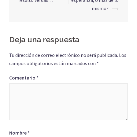
de
resultó verdad…
esperanza, o más de lo
entradas
mismo?
⟶
Deja una respuesta
Tu dirección de correo electrónico no será publicada.
Los
campos obligatorios están marcados con
*
Comentario
*
Nombre
*