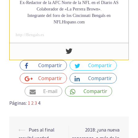
Ex-Redactor de la AFC Norte de la NFL en el Diario AS
Colaborador de «La Perrera Brown».
Integrante del foro de los Cincinnati Bengals en
NFLHispano.com
http://Bengals.es
Compartir
Compartir
Compartir
Compartir
E-mail
Compartir
Páginas:
1
2
3
4
Navegación
⟵
Pues al final
2018: ¿una nueva