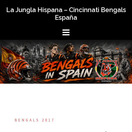
Saltar
La Jungla Hispana – Cincinnati Bengals
al
España
contenido
BENGALS 2017