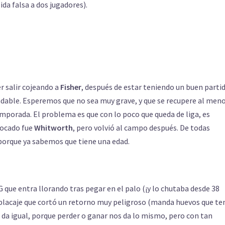
da falsa a dos jugadores).
er salir cojeando a
Fisher
, después de estar teniendo un buen parti
radable. Esperemos que no sea muy grave, y que se recupere al men
mporada. El problema es que con lo poco que queda de liga, es
tocado fue
Whitworth
, pero volvió al campo después. De todas
 porque ya sabemos que tiene una edad.
G que entra llorando tras pegar en el palo (¡y lo chutaba desde 38
 el placaje que cortó un retorno muy peligroso (manda huevos que t
ya da igual, porque perder o ganar nos da lo mismo, pero con tan