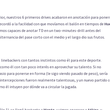
rior, nuestros 6 primeros drives acabaron en anotación para pone
cordó a la facilidad con que movíamos el balón en tiempos de
Hu
fuimos capaces de anotar TD en un two-minutes-drill antes del
alternancia del pase corto con el medio y el largo dio sus frutos.
 linebackers con tantos instintos como él para este deporte.
omo él con tan poco interés en aprovechar su talento. Si no
asio para ponerse en forma (le sigo viendo pasado de peso), sería
s intercepciones fueron realmente talentosas, y un nuevo partido 
o él intuyen por dónde va a circular la jugada.
sólo 1), se llegó bastante a
Wentz
, y vimos aparecer a
Atkins
, y