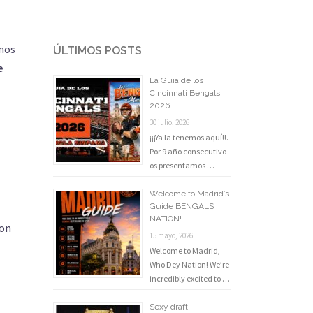
rnos
ÚLTIMOS POSTS
e
La Guía de los
Cincinnati Bengals
2026
30 julio, 2026
¡¡¡Ya la tenemos aquí!!.
Por 9 año consecutivo
os presentamos …
Welcome to Madrid’s
Guide BENGALS
NATION!
con
15 mayo, 2026
Welcome to Madrid,
Who Dey Nation! We’re
incredibly excited to …
Sexy draft