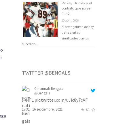
Rickey Hunley y el
contrato que no se
firmó.
10 abril, 2026
El protagonista de hoy
tiene ciertas
similitudes con los
sucedido …
do
os
TWITTER @BENGALS
Cincinnati Bengals
@Bengals
@NFL
pic.twitter.com/uJic8y7cAF
17:31 · 16 septiembre, 2021
enga