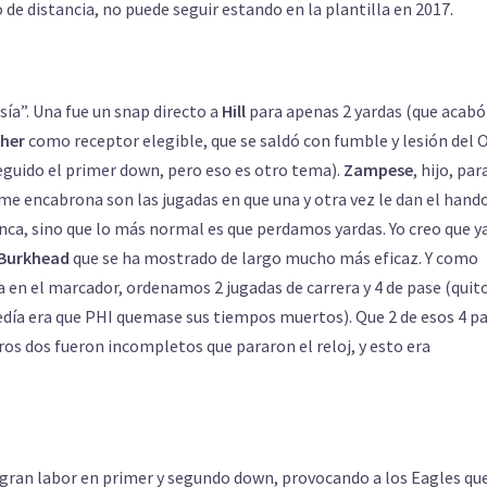
 de distancia, no puede seguir estando en la plantilla en 2017.
sía”. Una fue un snap directo a
Hill
para apenas 2 yardas (que acabó
sher
como receptor elegible, que se saldó con fumble y lesión del 
eguido el primer down, pero eso es otro tema).
Zampese
, hijo, par
me encabrona son las jugadas en que una y otra vez le dan el hando
ca, sino que lo más normal es que perdamos yardas. Yo creo que y
Burkhead
que se ha mostrado de largo mucho más eficaz. Y como
a en el marcador, ordenamos 2 jugadas de carrera y 4 de pase (quito
cedía era que PHI quemase sus tiempos muertos). Que 2 de esos 4 p
os dos fueron incompletos que pararon el reloj, y esto era
a gran labor en primer y segundo down, provocando a los Eagles qu