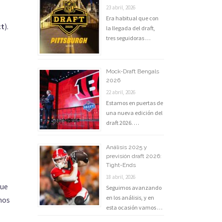
23 abril, 2026
Era habitual que con
ct
).
la llegada del draft,
tres seguidoras …
Mock-Draft Bengals
2026
22 abril, 2026
Estamos en puertas de
una nueva edición del
draft 2026. …
Análisis 2025 y
previsión draft 2026:
Tight-Ends
18 abril, 2026
que
Seguimos avanzando
en los análisis, y en
 nos
esta ocasión vamos …