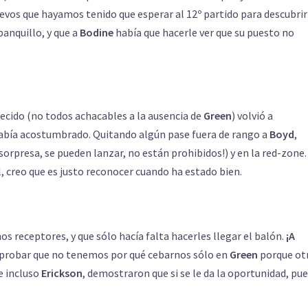
vos que hayamos tenido que esperar al 12º partido para descubrir
banquillo, y que a
Bodine
había que hacerle ver que su puesto no
recido (no todos achacables a la ausencia de
Green
) volvió a
 había acostumbrado. Quitando algún pase fuera de rango a
Boyd
,
orpresa, se pueden lanzar, no están prohibidos!) y en la red-zone.
 creo que es justo reconocer cuando ha estado bien.
mos receptores, y que sólo hacía falta hacerles llegar el balón.
¡A
mprobar que no tenemos por qué cebarnos sólo en
Green
porque ot
e incluso
Erickson
, demostraron que si se le da la oportunidad, pu