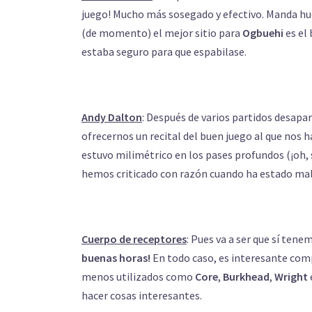
juego! Mucho más sosegado y efectivo. Manda hue
(de momento) el mejor sitio para
Ogbuehi
es el 
estaba seguro para que espabilase.
Andy Dalton
: Después de varios partidos desapa
ofrecernos un recital del buen juego al que nos
estuvo milimétrico en los pases profundos (¡oh, s
hemos criticado con razón cuando ha estado mal,
Cuerpo de receptores
: Pues va a ser que sí tene
buenas horas!
En todo caso, es interesante co
menos utilizados como
Core
,
Burkhead
,
Wright
hacer cosas interesantes.