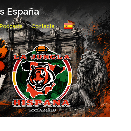
ls España
Podcasts
Contacta