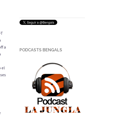
OT
a
ff a
PODCASTS BENGALS
a
 el
ases
e