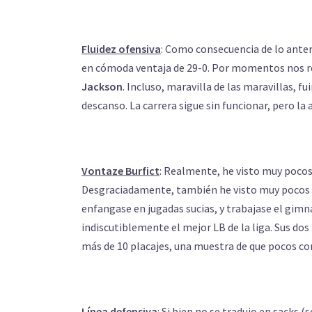
Fluidez ofensiva
: Como consecuencia de lo ante
en cómoda ventaja de 29-0. Por momentos nos re
Jackson
. Incluso, maravilla de las maravillas, 
descanso. La carrera sigue sin funcionar, pero la 
Vontaze Burfict
: Realmente, he visto muy pocos
Desgraciadamente, también he visto muy pocos c
enfangase en jugadas sucias, y trabajase el gimn
indiscutiblemente el mejor LB de la liga. Sus do
más de 10 placajes, una muestra de que pocos com
Línea defensiva
: Si bien no se tradujo en sacks (