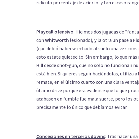
ridículo porcentaje de acierto, y tan escaso rango
Playcall ofensivo
: Hicimos dos jugadas de “fanta
con
Whitworth
lesionado), y la otra un pase a
Fi
(que debió haberse echado al suelo una vez cons
esto estate quietecito. Sin embargo, lo que más 
Hill
desde shot-gun, que no solo no funcionan nun
está bien. Si quieres seguir haciéndolas, utiliza a
remate, en el último cuarto con una clara ventaj
último drive porque era evidente que lo que pro
acabasen en fumble fue mala suerte, pero los otr
precisamente lo único que debíamos evitar.
Concesiones en terceros downs
: Tras hacer un