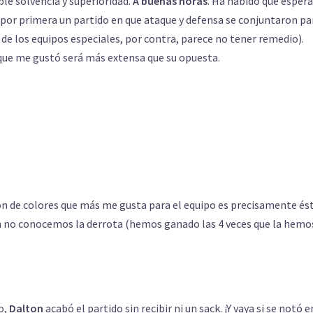
le solvencia y superioridad.
A buenas horas
. Ha habido que espera
er por primera un partido en que ataque y defensa se conjuntaron pa
de los equipos especiales, por contra, parece no tener remedio).
que me gustó será más extensa que su opuesta.
n de colores que más me gusta para el equipo es precisamente ést
ún no conocemos la derrota (hemos ganado las 4 veces que la hemo
o,
Dalton
acabó el partido sin recibir ni un sack. ¡Y vaya si se notó e