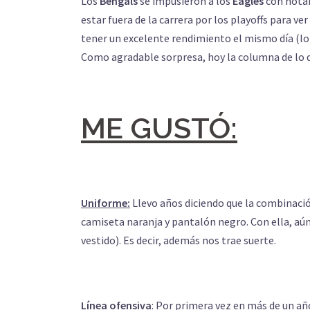
Los
Bengals
se impusieron a los
Eagles
con notab
estar fuera de la carrera por los playoffs para v
tener un excelente rendimiento el mismo día (lo 
Como agradable sorpresa, hoy la columna de lo 
ME GUSTÓ:
Uniforme:
Llevo años diciendo que la combinació
camiseta naranja y pantalón negro. Con ella, a
vestido). Es decir, además nos trae suerte.
Línea ofensiva
: Por primera vez en más de un añ