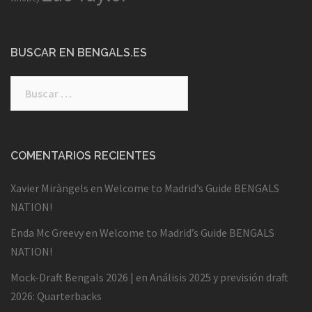
BUSCAR EN BENGALS.ES
Buscar:
COMENTARIOS RECIENTES
Xavier Miràngels
en
Welcome to Madrid’s Guide BENGALS
NATION!
Enda Mc Greevy
en
Welcome to Madrid’s Guide BENGALS
NATION!
Mock-Draft Bengals 2026 |
en
Análisis 2025 y previsión draft
2026: Quarterbacks