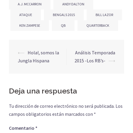
A.J. MCCARRON
ANDY DALTON
ATAQUE
BENGALS 2015
BILL LAZOR
KEN ZAMPESE
QB
QUARTERBACK
Navegación
⟵
Hola!, somos la
Análisis Temporada
de
Jungla Hispana
2015 -Los RB’s-
⟶
entradas
Deja una respuesta
Tu dirección de correo electrónico no será publicada.
Los
campos obligatorios están marcados con
*
Comentario
*