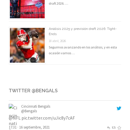
draft 2026. …
Análisis 2025 y previsión draft 2026: Tight-
Ends
18 abril, 2026
Seguimos avanzando en los análisis, y en esta
ocasión vamos …
TWITTER @BENGALS
Cincinnati Bengals
@Bengals
@NFL
pic.twitter.com/uJic8y7cAF
17:31 · 16 septiembre, 2021