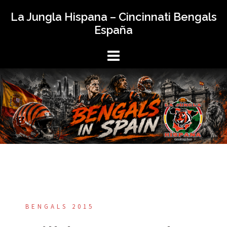
Saltar
La Jungla Hispana – Cincinnati Bengals
al
España
contenido
BENGALS 2015