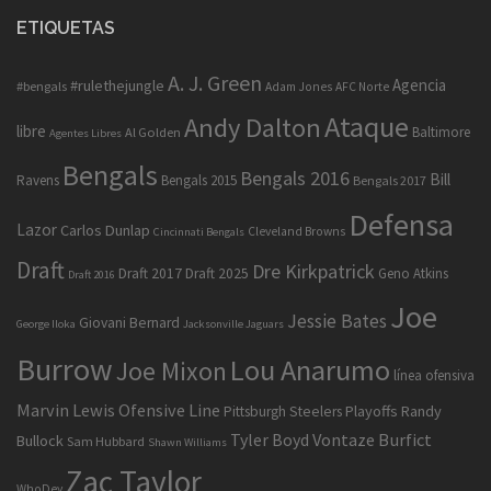
ETIQUETAS
A. J. Green
Agencia
#rulethejungle
#bengals
Adam Jones
AFC Norte
Ataque
Andy Dalton
libre
Baltimore
Al Golden
Agentes Libres
Bengals
Bengals 2016
Bill
Ravens
Bengals 2015
Bengals 2017
Defensa
Lazor
Carlos Dunlap
Cleveland Browns
Cincinnati Bengals
Draft
Dre Kirkpatrick
Draft 2017
Draft 2025
Geno Atkins
Draft 2016
Joe
Jessie Bates
Giovani Bernard
George Iloka
Jacksonville Jaguars
Burrow
Lou Anarumo
Joe Mixon
línea ofensiva
Marvin Lewis
Ofensive Line
Playoffs
Randy
Pittsburgh Steelers
Tyler Boyd
Vontaze Burfict
Bullock
Sam Hubbard
Shawn Williams
Zac Taylor
WhoDey