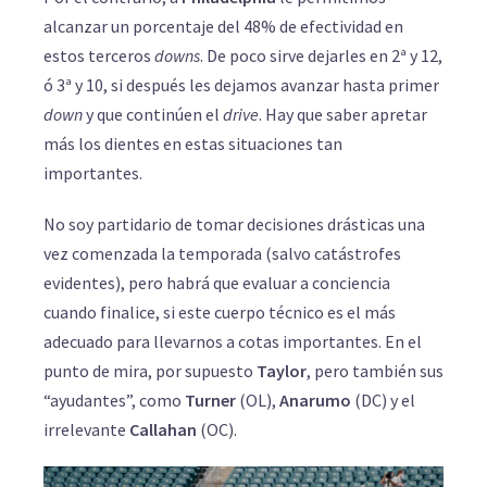
alcanzar un porcentaje del 48% de efectividad en
estos terceros
downs
. De poco sirve dejarles en 2ª y 12,
ó 3ª y 10, si después les dejamos avanzar hasta primer
down
y que continúen el
drive
. Hay que saber apretar
más los dientes en estas situaciones tan
importantes.
No soy partidario de tomar decisiones drásticas una
vez comenzada la temporada (salvo catástrofes
evidentes), pero habrá que evaluar a conciencia
cuando finalice, si este cuerpo técnico es el más
adecuado para llevarnos a cotas importantes. En el
punto de mira, por supuesto
Taylor
, pero también sus
“ayudantes”, como
Turner
(OL),
Anarumo
(DC) y el
irrelevante
Callahan
(OC).