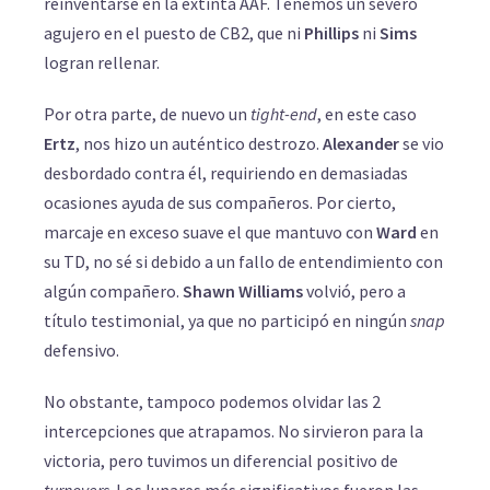
reinventarse en la extinta AAF. Tenemos un severo
agujero en el puesto de CB2, que ni
Phillips
ni
Sims
logran rellenar.
Por otra parte, de nuevo un
tight-end
, en este caso
Ertz
, nos hizo un auténtico destrozo.
Alexander
se vio
desbordado contra él, requiriendo en demasiadas
ocasiones ayuda de sus compañeros. Por cierto,
marcaje en exceso suave el que mantuvo con
Ward
en
su TD, no sé si debido a un fallo de entendimiento con
algún compañero.
Shawn Williams
volvió, pero a
título testimonial, ya que no participó en ningún
snap
defensivo.
No obstante, tampoco podemos olvidar las 2
intercepciones que atrapamos. No sirvieron para la
victoria, pero tuvimos un diferencial positivo de
turnovers
. Los lunares más significativos fueron las