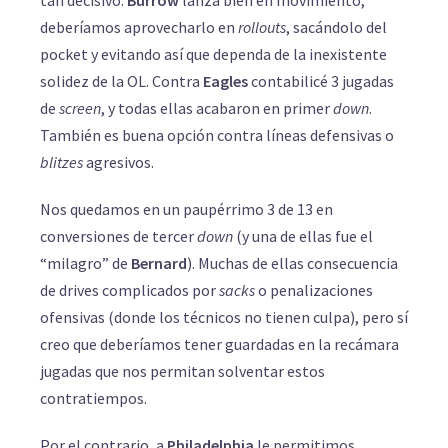
deberíamos aprovecharlo en
rollouts
, sacándolo del
pocket y evitando así que dependa de la inexistente
solidez de la OL. Contra
Eagles
contabilicé 3 jugadas
de
screen
, y todas ellas acabaron en primer
down
.
También es buena opción contra líneas defensivas o
blitzes
agresivos.
Nos quedamos en un paupérrimo 3 de 13 en
conversiones de tercer
down
(y una de ellas fue el
“milagro” de
Bernard
). Muchas de ellas consecuencia
de drives complicados por
sacks
o penalizaciones
ofensivas (donde los técnicos no tienen culpa), pero sí
creo que deberíamos tener guardadas en la recámara
jugadas que nos permitan solventar estos
contratiempos.
Por el contrario, a
Philadelphia
le permitimos