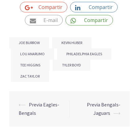
Compartir
Compartir
E-mail
Compartir
JOE BURROW
KEVIN HUBER
LOU ANARUMO
PHILADELPHIA EAGLES
TEE HIGGINS
TYLER BOYD
ZAC TAYLOR
⟵
Previa Eagles-
Previa Bengals-
Bengals
Jaguars
⟶