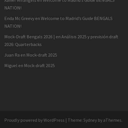
Xavier Miràngels
en
Welcome to Madrid’s Guide BENGALS
NATION!
Enda Mc Greevy
en
Welcome to Madrid’s Guide BENGALS
NATION!
Mock-Draft Bengals 2026 |
en
Análisis 2025 y previsión draft
2026: Quarterbacks
Juan Ra
en
Mock-draft 2025
Miguel
en
Mock-draft 2025
Proudly powered by WordPress
|
Theme:
Sydney
by aThemes.