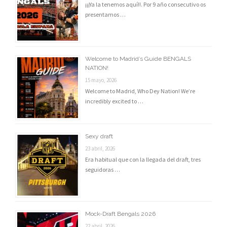
¡¡¡Ya la tenemos aquí!!. Por 9 año consecutivo os
presentamos …
Welcome to Madrid’s Guide BENGALS
NATION!
15 mayo, 2026
Welcome to Madrid, Who Dey Nation! We’re
incredibly excited to …
Sexy draft
23 abril, 2026
Era habitual que con la llegada del draft, tres
seguidoras …
Mock-Draft Bengals 2026
22 abril, 2026