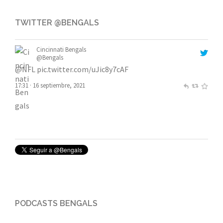
TWITTER @BENGALS
Cincinnati Bengals
@Bengals
@NFL
pic.twitter.com/uJic8y7cAF
17:31 · 16 septiembre, 2021
Cincinnati Bengals
@Bengals
bUT hE dRoPs EverYthInG Next:
#CINvsCHI
- 9/19 on FOX
pic.twitter.com/Ltg0yjCAoX
17:05 · 16 septiembre, 2021
PODCASTS BENGALS