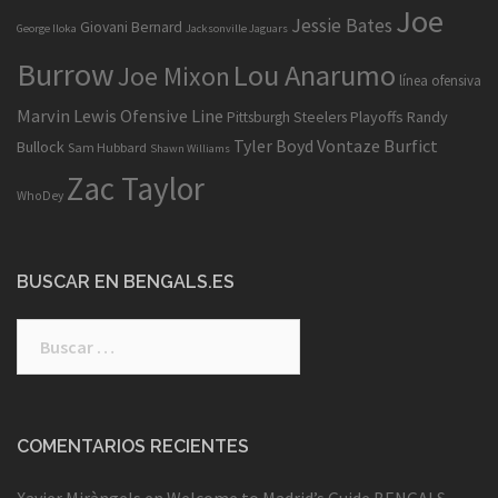
Joe
Jessie Bates
Giovani Bernard
George Iloka
Jacksonville Jaguars
Burrow
Lou Anarumo
Joe Mixon
línea ofensiva
Marvin Lewis
Ofensive Line
Playoffs
Randy
Pittsburgh Steelers
Tyler Boyd
Vontaze Burfict
Bullock
Sam Hubbard
Shawn Williams
Zac Taylor
WhoDey
BUSCAR EN BENGALS.ES
COMENTARIOS RECIENTES