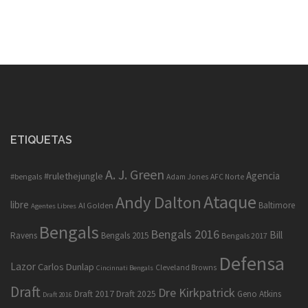
ETIQUETAS
A. J. Green
Agencia
#rulethejungle
#bengals
Adam Jones
AFC Norte
Ataque
Andy Dalton
libre
Baltimore
Al Golden
Agentes Libres
Bengals
Bengals 2016
Bill
Ravens
Bengals 2015
Bengals 2017
Defensa
Lazor
Carlos Dunlap
Cleveland Browns
Cincinnati Bengals
Draft
Dre Kirkpatrick
Draft 2017
Draft 2025
Geno Atkins
Draft 2016