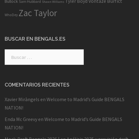
Tyler Boyd
Vontaze Burfict
Bullock
Sam Hubbard
Shawn Williams
Zac Taylor
WhoDey
BUSCAR EN BENGALS.ES
Buscar:
COMENTARIOS RECIENTES
Xavier Miràngels
en
Welcome to Madrid’s Guide BENGALS
NATION!
Enda Mc Greevy
en
Welcome to Madrid’s Guide BENGALS
NATION!
Mock-Draft Bengals 2026 |
en
Análisis 2025 y previsión draft