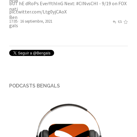
bUT hE dRoPs EverYthInG Next:
#CINvsCHI
- 9/19 on FOX
pic.twitter.com/Ltg0yjCAoX
17:05 · 16 septiembre, 2021
PODCASTS BENGALS