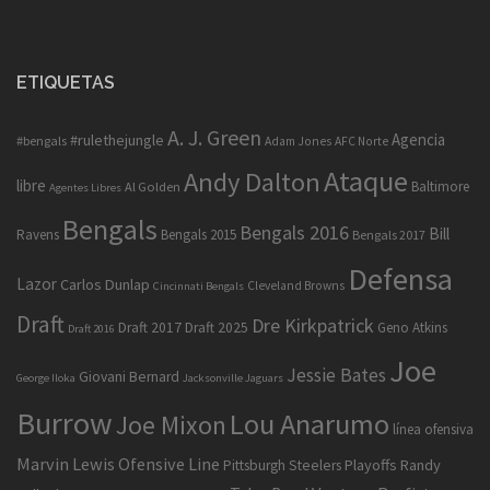
ETIQUETAS
A. J. Green
Agencia
#rulethejungle
#bengals
Adam Jones
AFC Norte
Ataque
Andy Dalton
libre
Baltimore
Al Golden
Agentes Libres
Bengals
Bengals 2016
Bill
Ravens
Bengals 2015
Bengals 2017
Defensa
Lazor
Carlos Dunlap
Cleveland Browns
Cincinnati Bengals
Draft
Dre Kirkpatrick
Draft 2017
Draft 2025
Geno Atkins
Draft 2016
Joe
Jessie Bates
Giovani Bernard
George Iloka
Jacksonville Jaguars
Burrow
Lou Anarumo
Joe Mixon
línea ofensiva
Marvin Lewis
Ofensive Line
Playoffs
Randy
Pittsburgh Steelers