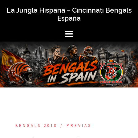
Saltar
La Jungla Hispana – Cincinnati Bengals
al
España
contenido
BENGALS 2018
PREVIAS