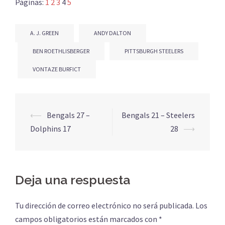
Páginas:
1
2
3
4
5
A. J. GREEN
ANDY DALTON
BEN ROETHLISBERGER
PITTSBURGH STEELERS
VONTAZE BURFICT
Navegación
⟵
Bengals 27 –
Bengals 21 – Steelers
de
Dolphins 17
28
⟶
entradas
Deja una respuesta
Tu dirección de correo electrónico no será publicada.
Los
campos obligatorios están marcados con
*