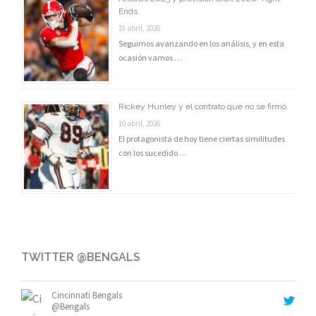
Ends
18 abril, 2026
Seguimos avanzando en los análisis, y en esta
ocasión vamos …
Rickey Hunley y el contrato que no se firmó.
10 abril, 2026
El protagonista de hoy tiene ciertas similitudes
con los sucedido …
TWITTER @BENGALS
Cincinnati Bengals
@Bengals