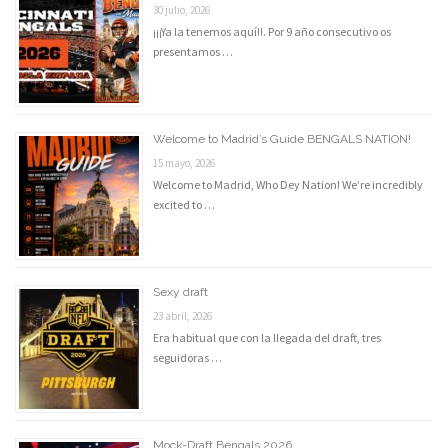
30 julio, 2026
¡¡¡Ya la tenemos aquí!!. Por 9 año consecutivo os
presentamos …
Welcome to Madrid’s Guide BENGALS NATION!
15 mayo, 2026
Welcome to Madrid, Who Dey Nation! We’re incredibly
excited to …
Sexy draft
23 abril, 2026
Era habitual que con la llegada del draft, tres
seguidoras …
Mock-Draft Bengals 2026