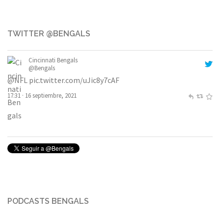
TWITTER @BENGALS
Cincinnati Bengals
@Bengals
@NFL
pic.twitter.com/uJic8y7cAF
17:31 · 16 septiembre, 2021
PODCASTS BENGALS