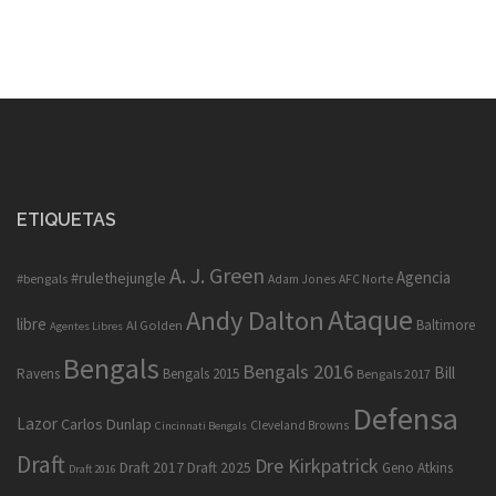
ETIQUETAS
A. J. Green
Agencia
#rulethejungle
#bengals
Adam Jones
AFC Norte
Ataque
Andy Dalton
libre
Baltimore
Al Golden
Agentes Libres
Bengals
Bengals 2016
Bill
Ravens
Bengals 2015
Bengals 2017
Defensa
Lazor
Carlos Dunlap
Cleveland Browns
Cincinnati Bengals
Draft
Dre Kirkpatrick
Draft 2017
Draft 2025
Geno Atkins
Draft 2016