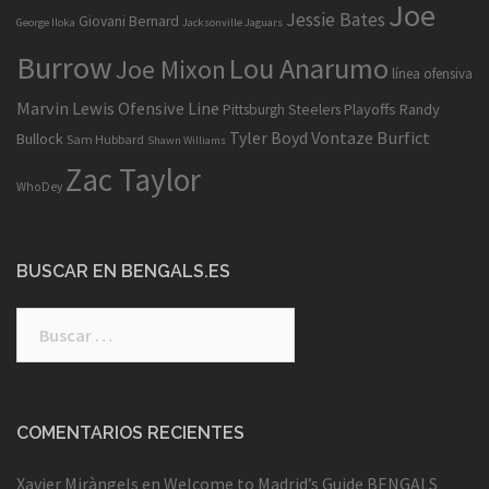
Joe
Jessie Bates
Giovani Bernard
George Iloka
Jacksonville Jaguars
Burrow
Lou Anarumo
Joe Mixon
línea ofensiva
Marvin Lewis
Ofensive Line
Playoffs
Randy
Pittsburgh Steelers
Tyler Boyd
Vontaze Burfict
Bullock
Sam Hubbard
Shawn Williams
Zac Taylor
WhoDey
BUSCAR EN BENGALS.ES
Buscar:
COMENTARIOS RECIENTES
Xavier Miràngels
en
Welcome to Madrid’s Guide BENGALS