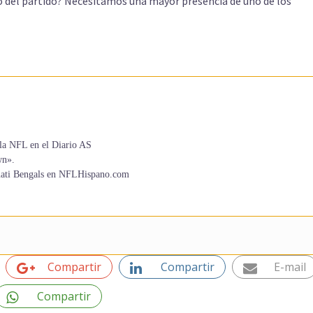
to del partido? Necesitamos una mayor presencia de uno de los
la NFL en el Diario AS
wn».
innati Bengals en NFLHispano.com
Compartir
Compartir
E-mail
Compartir