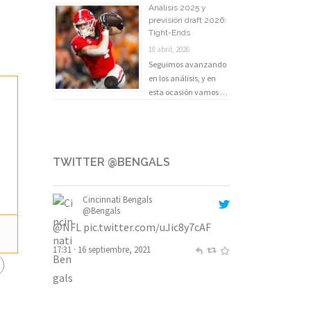
Análisis 2025 y
previsión draft 2026:
Tight-Ends
18 abril, 2026
Seguimos avanzando
en los análisis, y en
esta ocasión vamos …
TWITTER @BENGALS
Cincinnati Bengals
@Bengals
@NFL
pic.twitter.com/uJic8y7cAF
17:31 · 16 septiembre, 2021