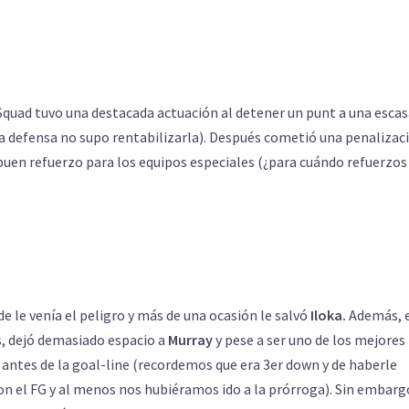
 Squad tuvo una destacada actuación al detener un punt a una esca
la defensa no supo rentabilizarla). Después cometió una penalizac
buen refuerzo para los equipos especiales (¿para cuándo refuerzos
de le venía el peligro y más de una ocasión le salvó
Iloka.
Además, 
ns, dejó demasiado espacio a
Murray
y pese a ser uno de los mejores
 antes de la goal-line (recordemos que era 3er down y de haberle
 el FG y al menos nos hubiéramos ido a la prórroga). Sin embarg