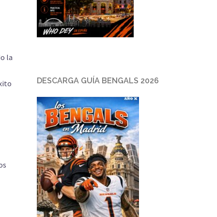
o la
DESCARGA GUÍA BENGALS 2026
xito
os