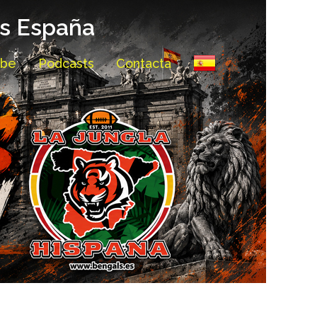
ls España
ube
Podcasts
Contacta