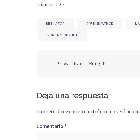
Páginas:
1
2
3
BILL LAZOR
DRE KIRKPATRICK
MA
VONTAZE BURFICT
Navegación
⟵
Previa Titans – Bengals
de
entradas
Deja una respuesta
Tu dirección de correo electrónico no será public
Comentario
*