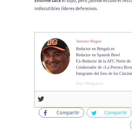
Enorme sack
el suyo, pero ¿dónde estuvo el res
indiscutibles líderes defensivos.
Antonio Magon
Redactor en Bengals.es
Redactor en Spanish Bowl
Ex-Redactor de la AFC Norte de 
Colaborador de «La Perrera Bro
Integrante del foro de los Cinc
http://Bengals.es
Compartir
Compartir