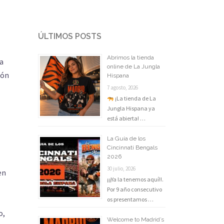
ÚLTIMOS POSTS
Abrimos la tienda
sa
online de La Jungla
ión
Hispana
7 agosto, 2026
¡La tienda de La
Jungla Hispana ya
está abierta! …
La Guía de los
Cincinnati Bengals
2026
30 julio, 2026
en
¡¡¡Ya la tenemos aquí!!.
Por 9 año consecutivo
os presentamos …
o,
Welcome to Madrid’s