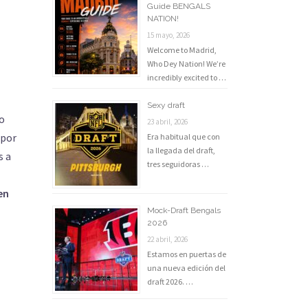
Guide BENGALS
NATION!
15 mayo, 2026
Welcome to Madrid,
Who Dey Nation! We’re
incredibly excited to …
Sexy draft
lo
23 abril, 2026
 por
Era habitual que con
la llegada del draft,
s a
tres seguidoras …
en
Mock-Draft Bengals
2026
22 abril, 2026
Estamos en puertas de
una nueva edición del
draft 2026. …