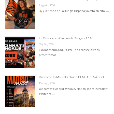
7 agosto, 2026
¡La tienda de La Jungla Hispana ya está abierta! …
La Guía de los Cincinnati Bengals 2026
30 julio, 2026
¡¡¡Ya la tenemos aquí!!. Por 9 año consecutivo os
presentamos …
Welcome to Madrid’s Guide BENGALS NATION!
15 mayo, 2026
Welcome to Madrid, Who Dey Nation! We’re incredibly
excited to …