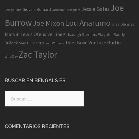
Joe
Jessie Bates
Giovani Bernard
George Iloka
Jacksonville Jaguars
Burrow
Lou Anarumo
Joe Mixon
línea ofensiva
Marvin Lewis
Ofensive Line
Playoffs
Randy
Pittsburgh Steelers
Tyler Boyd
Vontaze Burfict
Bullock
Sam Hubbard
Shawn Williams
Zac Taylor
WhoDey
BUSCAR EN BENGALS.ES
Buscar:
COMENTARIOS RECIENTES