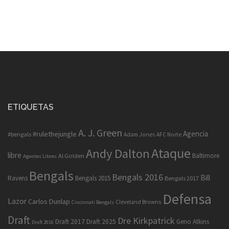
ETIQUETAS
A. J. Green
Agencia
#rulethejungle
#bengals
Adam Jones
AFC Norte
Ataque
Andy Dalton
libre
Baltimore
Al Golden
Agentes Libres
Bengals
Bengals 2016
Bill
Ravens
Bengals 2015
Bengals 2017
Defensa
Lazor
Carlos Dunlap
Cleveland Browns
Cincinnati Bengals
Draft
Dre Kirkpatrick
Draft 2017
Draft 2025
Geno Atkins
Draft 2016