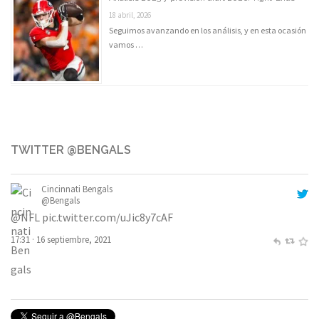
18 abril, 2026
Seguimos avanzando en los análisis, y en esta ocasión
vamos …
TWITTER @BENGALS
Cincinnati Bengals
@Bengals
@NFL
pic.twitter.com/uJic8y7cAF
17:31 · 16 septiembre, 2021