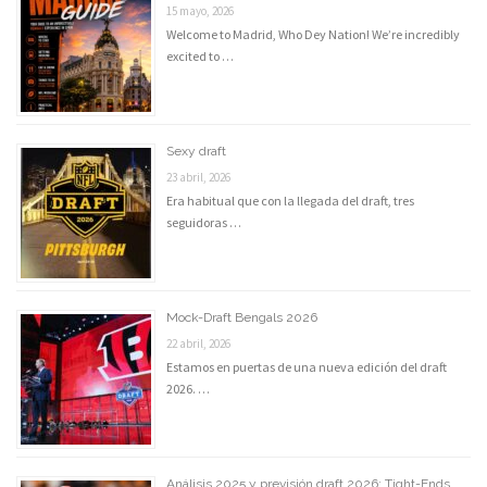
15 mayo, 2026
Welcome to Madrid, Who Dey Nation! We’re incredibly
excited to …
Sexy draft
23 abril, 2026
Era habitual que con la llegada del draft, tres
seguidoras …
Mock-Draft Bengals 2026
22 abril, 2026
Estamos en puertas de una nueva edición del draft
2026. …
Análisis 2025 y previsión draft 2026: Tight-Ends