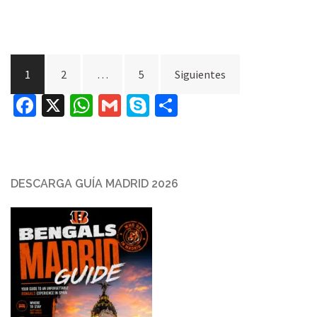
Paginación
1
2
…
5
Siguientes
de
Facebook
X
WhatsApp
Gmail
Skype
Compartir
entradas
DESCARGA GUÍA MADRID 2026