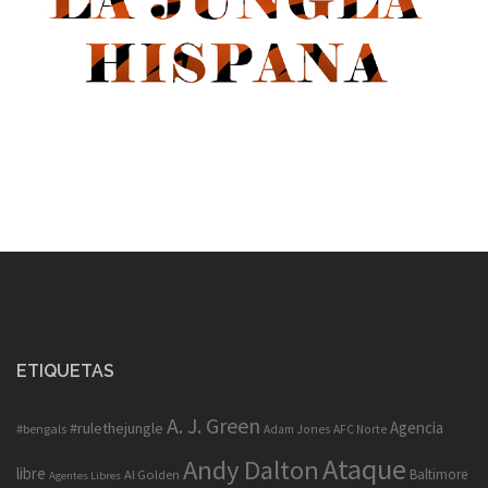
ETIQUETAS
A. J. Green
Agencia
#rulethejungle
#bengals
Adam Jones
AFC Norte
Ataque
Andy Dalton
libre
Baltimore
Al Golden
Agentes Libres