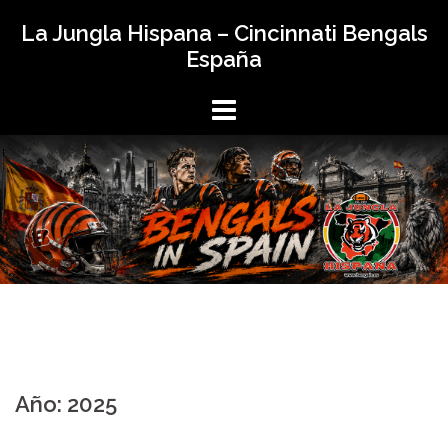
Saltar
La Jungla Hispana – Cincinnati Bengals
al
España
contenido
Año:
2025