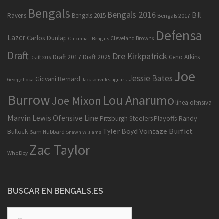
Bengals
Bengals 2016
Bill
Ravens
Bengals 2015
Bengals 2017
Defensa
Lazor
Carlos Dunlap
Cleveland Browns
Cincinnati Bengals
Draft
Dre Kirkpatrick
Draft 2017
Draft 2025
Geno Atkins
Draft 2016
Joe
Jessie Bates
Giovani Bernard
George Iloka
Jacksonville Jaguars
Burrow
Lou Anarumo
Joe Mixon
línea ofensiva
Marvin Lewis
Ofensive Line
Playoffs
Randy
Pittsburgh Steelers
Tyler Boyd
Vontaze Burfict
Bullock
Sam Hubbard
Shawn Williams
Zac Taylor
WhoDey
BUSCAR EN BENGALS.ES
Buscar: