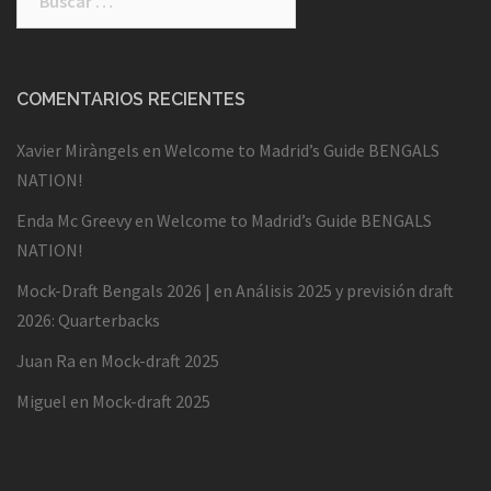
COMENTARIOS RECIENTES
Xavier Miràngels
en
Welcome to Madrid’s Guide BENGALS
NATION!
Enda Mc Greevy
en
Welcome to Madrid’s Guide BENGALS
NATION!
Mock-Draft Bengals 2026 |
en
Análisis 2025 y previsión draft
2026: Quarterbacks
Juan Ra
en
Mock-draft 2025
Miguel
en
Mock-draft 2025