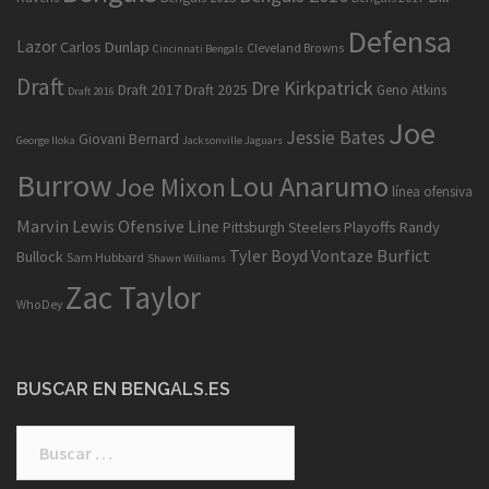
Defensa
Lazor
Carlos Dunlap
Cleveland Browns
Cincinnati Bengals
Draft
Dre Kirkpatrick
Draft 2017
Draft 2025
Geno Atkins
Draft 2016
Joe
Jessie Bates
Giovani Bernard
George Iloka
Jacksonville Jaguars
Burrow
Lou Anarumo
Joe Mixon
línea ofensiva
Marvin Lewis
Ofensive Line
Playoffs
Randy
Pittsburgh Steelers
Tyler Boyd
Vontaze Burfict
Bullock
Sam Hubbard
Shawn Williams
Zac Taylor
WhoDey
BUSCAR EN BENGALS.ES
Buscar: