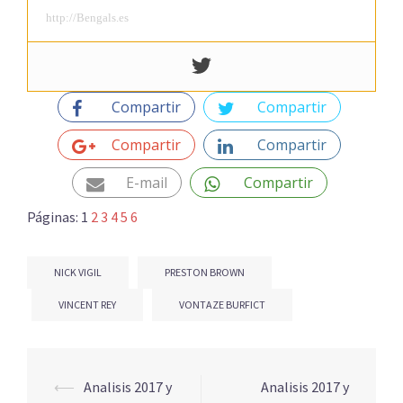
http://Bengals.es
Compartir
Compartir
Compartir
Compartir
E-mail
Compartir
Páginas:
1
2
3
4
5
6
NICK VIGIL
PRESTON BROWN
VINCENT REY
VONTAZE BURFICT
Navegación
⟵
Analisis 2017 y
Analisis 2017 y