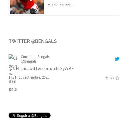
ocasión vamos …
TWITTER @BENGALS
Cincinnati Bengals
@Bengals
@NFL
pic.twitter.com/uJic8y7cAF
17:31 · 16 septiembre, 2021