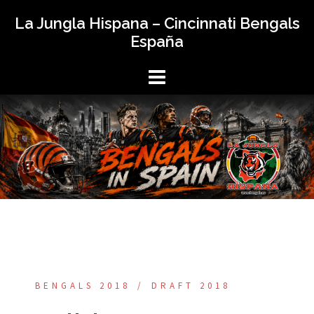
Saltar
La Jungla Hispana – Cincinnati Bengals
al
España
contenido
BENGALS 2018
DRAFT 2018