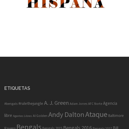
ETIQUETAS
A. J. Green
Agencia
#rulethejungle
#bengals
Adam Jones
AFC Norte
Ataque
Andy Dalton
libre
Baltimore
Al Golden
Agentes Libres
Bengals
Bengals 2016
Bill
Ravens
Bengals 2015
Bengals 2017