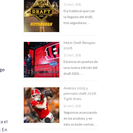
23 abril, 2026
Era habitual que con
la llegada del draft,
tres seguidoras …
Mock-Draft Bengals
2026
22 abril, 2026
Estamos en puertas de
una nueva edición del
rgo
draft 2026. …
Análisis 2025 y
previsión draft 2026:
Tight-Ends
18 abril, 2026
Seguimos avanzando
en los análisis, y en
a el
esta ocasión vamos …
. En