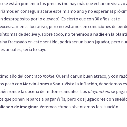
o se están poniendo los precios (no hay más que echar un vistazo 
haríamos en conseguir atarle este mismo año y no esperar al próxi
un despropósito por lo elevado). Es cierto que con 30 años, este
excesivamente lucrativo; pero no estamos en condiciones de perd
 síntomas de declive y, sobre todo,
no tenemos a nadie en la planti
s
ha fracasado en este sentido, podrá ser un buen jugador, pero nu
es anuales, sería lo suyo.
ltimo año del contrato
rookie
. Querrá dar un buen atraco, y con raz
nos pasó con
Marvin
Jones
y
Sanu
. Vista la inflación, deberíamos e
bién ronde la docena de millones anuales. Los
playmakers
se paga
los que ponen reparos a pagar WRs, pero
dos jugadores con sueld
plicado de imaginar
. Veremos cómo solventamos la situación.