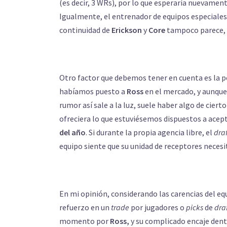
(es decir, 3 WRs), por lo que esperaría nuevamen
Igualmente, el entrenador de equipos especiales
continuidad de
Erickson
y
Core
tampoco parece, 
Otro factor que debemos tener en cuenta es la p
habíamos puesto a
Ross
en el mercado, y aunque
rumor así sale a la luz, suele haber algo de ciert
ofreciera lo que estuviésemos dispuestos a acep
del año
. Si durante la propia agencia libre, el
draf
equipo siente que su unidad de receptores necesi
En mi opinión, considerando las carencias del equ
refuerzo en un
trade
por jugadores o
picks
de
draf
momento por
Ross,
y su complicado encaje den