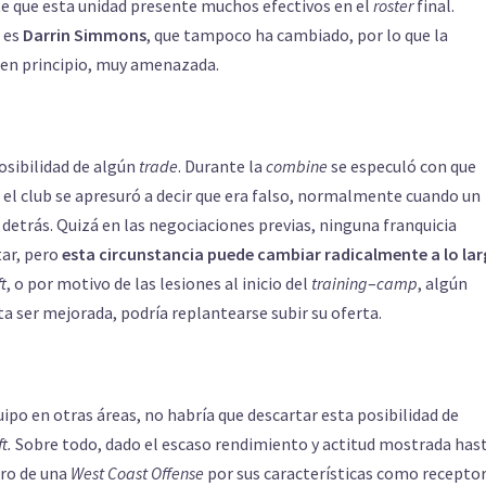
te que esta unidad presente muchos efectivos en el
roster
final.
 es
Darrin
Simmons
, que tampoco ha cambiado, por lo que la
en principio, muy amenazada.
osibilidad de algún
trade
. Durante la
combine
se especuló con que
 el club se apresuró a decir que era falso, normalmente cuando un
o detrás. Quizá en las negociaciones previas, ninguna franquicia
tar, pero
esta circunstancia puede cambiar radicalmente a lo la
t
, o por motivo de las lesiones al inicio del
training
–
camp
, algún
ta ser mejorada, podría replantearse subir su oferta.
ipo en otras áreas, no habría que descartar esta posibilidad de
t.
Sobre todo, dado el escaso rendimiento y actitud mostrada hast
tro de una
West Coast Offense
por sus características como receptor