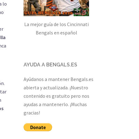
a lo
mo
La mejor guía de los Cincinnati
er
Bengals en español
lla
nca
AYUDA A BENGALS.ES
Ayúdanos a mantener Bengals.es
ón.
abierta y actualizada. ¡Nuestro
star
contenido es gratuito pero nos
n
ayudas a mantenerlo. ¡Muchas
os
gracias!