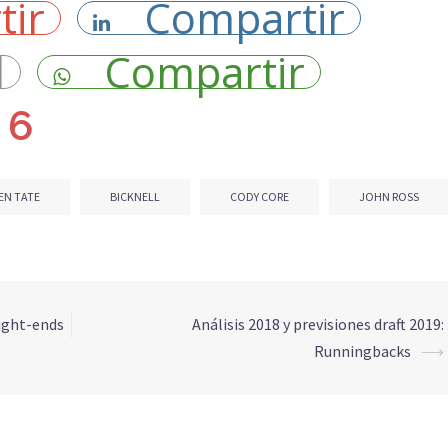
tir
Compartir
l
Compartir
6
EN TATE
BICKNELL
CODY CORE
JOHN ROSS
Tight-ends
Análisis 2018 y previsiones draft 2019:
Runningbacks
⟶