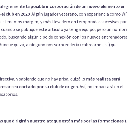
an alegremente
la posible incorporación de un nuevo elemento en
el club en 2020
. Algún jugador veterano, con experiencia como W
que tenemos margen, y más llevadero en temporadas sucesivas par
 cuando se publique este artículo ya tenga equipo, pero un nombr
todo, buscando algún tipo de conexión con los nuevos entrenadore
 Aunque quizá, a ninguno nos sorprendería (cabrearnos, sí) que
ectiva, y sabiendo que no hay prisa, quizá
lo más realista será
resar sea cortado por su club de origen
. Así, no impactará en el
satorios.
as que dirigirán nuestro ataque están más por las formaciones 1