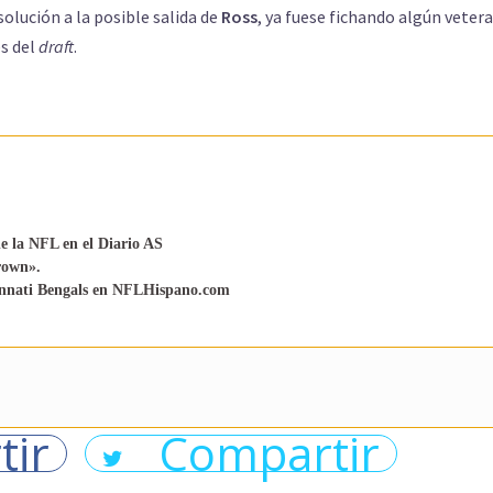
olución a la posible salida de
Ross
, ya fuese fichando algún veter
s del
draft
.
e la NFL en el Diario AS
rown».
cinnati Bengals en NFLHispano.com
tir
Compartir