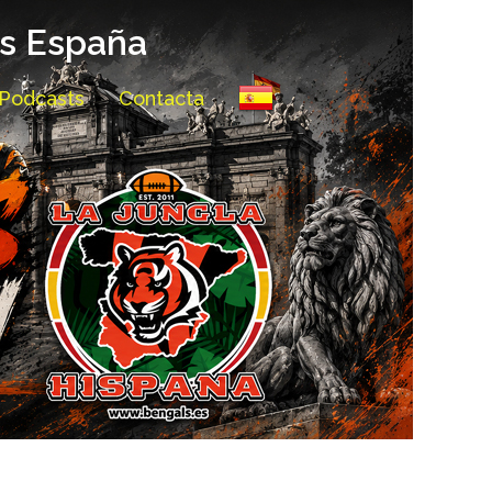
ls España
Podcasts
Contacta