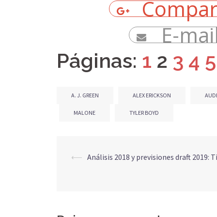
Compar
E-mai
Páginas:
1
2
3
4
5
A. J. GREEN
ALEX ERICKSON
AUD
MALONE
TYLER BOYD
Navegación
⟵
Análisis 2018 y previsiones draft 2019: 
de
entradas