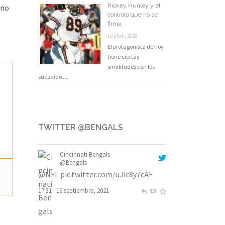
Rickey Hunley y el
ano
contrato que no se
firmó.
10 abril, 2026
El protagonista de hoy
tiene ciertas
similitudes con los
sucedido …
TWITTER @BENGALS
Cincinnati Bengals
@Bengals
@NFL
pic.twitter.com/uJic8y7cAF
17:31 · 16 septiembre, 2021