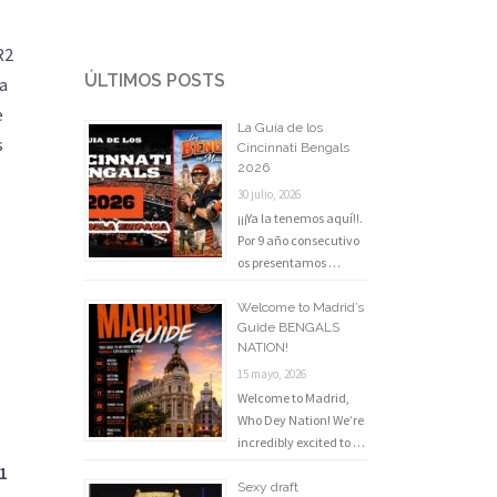
R2
ÚLTIMOS POSTS
a
e
La Guía de los
s
Cincinnati Bengals
2026
30 julio, 2026
¡¡¡Ya la tenemos aquí!!.
Por 9 año consecutivo
os presentamos …
Welcome to Madrid’s
Guide BENGALS
NATION!
15 mayo, 2026
Welcome to Madrid,
Who Dey Nation! We’re
incredibly excited to …
1
Sexy draft