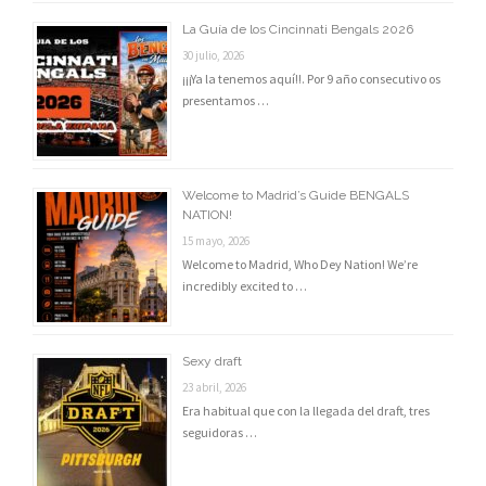
La Guía de los Cincinnati Bengals 2026
30 julio, 2026
¡¡¡Ya la tenemos aquí!!. Por 9 año consecutivo os
presentamos …
Welcome to Madrid’s Guide BENGALS
NATION!
15 mayo, 2026
Welcome to Madrid, Who Dey Nation! We’re
incredibly excited to …
Sexy draft
23 abril, 2026
Era habitual que con la llegada del draft, tres
seguidoras …