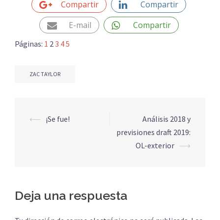
Compartir
Compartir
E-mail
Compartir
Páginas:
1
2
3
4
5
ZAC TAYLOR
Navegación
⟵
¡Se fue!
Análisis 2018 y
de
previsiones draft 2019:
entradas
OL-exterior
⟶
Deja una respuesta