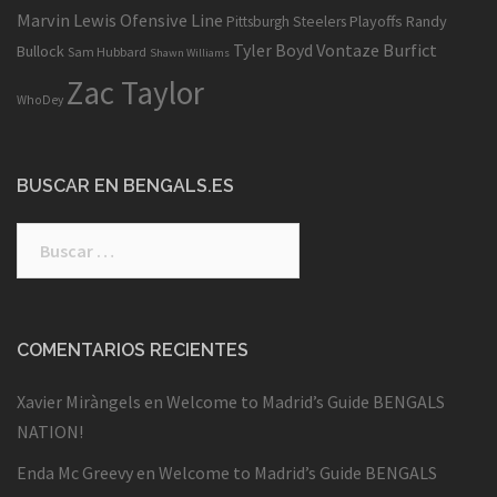
Marvin Lewis
Ofensive Line
Playoffs
Randy
Pittsburgh Steelers
Tyler Boyd
Vontaze Burfict
Bullock
Sam Hubbard
Shawn Williams
Zac Taylor
WhoDey
BUSCAR EN BENGALS.ES
Buscar:
COMENTARIOS RECIENTES
Xavier Miràngels
en
Welcome to Madrid’s Guide BENGALS
NATION!
Enda Mc Greevy
en
Welcome to Madrid’s Guide BENGALS