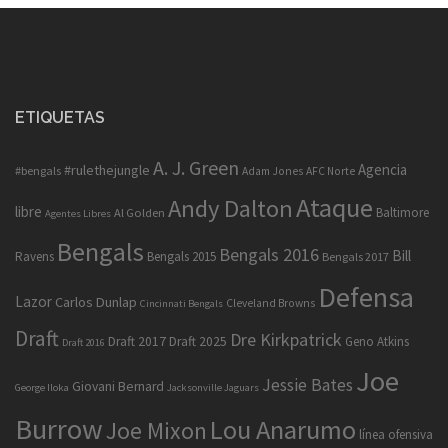
ETIQUETAS
A. J. Green
Agencia
#rulethejungle
#bengals
Adam Jones
AFC Norte
Ataque
Andy Dalton
libre
Baltimore
Al Golden
Agentes Libres
Bengals
Bengals 2016
Bill
Ravens
Bengals 2015
Bengals 2017
Defensa
Lazor
Carlos Dunlap
Cleveland Browns
Cincinnati Bengals
Draft
Dre Kirkpatrick
Draft 2017
Draft 2025
Geno Atkins
Draft 2016
Joe
Jessie Bates
Giovani Bernard
George Iloka
Jacksonville Jaguars
Burrow
Lou Anarumo
Joe Mixon
línea ofensiva