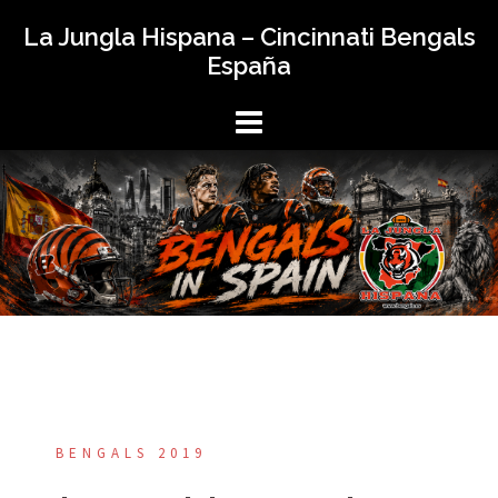
Saltar
La Jungla Hispana – Cincinnati Bengals
al
España
contenido
BENGALS 2019