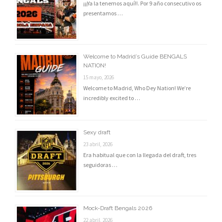
¡¡¡Ya la tenemos aquí!!. Por 9 año consecutivo os
presentamos …
Welcome to Madrid’s Guide BENGALS
NATION!
15 mayo, 2026
Welcome to Madrid, Who Dey Nation! We’re
incredibly excited to …
Sexy draft
23 abril, 2026
Era habitual que con la llegada del draft, tres
seguidoras …
Mock-Draft Bengals 2026
22 abril, 2026