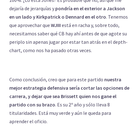
100%. ¿Lo está Jones? Es probable que no, así que me
dejaría de jerarquías y
pondría en el exterior a Jackson
en un lado y Kirkpatrick o Dennard en el otro
. Tenemos
que aprovechar que
WJIII
está en racha y, sobre todo,
necesitamos saber qué CB hay ahí antes de que agote su
periplo sin apenas jugar por estar tan atrás en el depth-
chart, como nos ha pasado otras veces.
Como conclusión, creo que para este partido
nuestra
mejor estrategia defensiva sería cortar las opciones de
carrera, y dejar que sea Brissett quien nos gane el
partido con su brazo
. Es su 2º año y sólo lleva 8
titularidades. Está muy verde y aún le queda para
aprender el oficio.