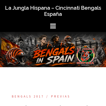
Saltar
La Jungla Hispana – Cincinnati Bengals
al
España
contenido
BENGALS 2017
PREVIAS