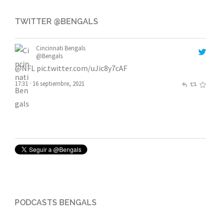
TWITTER @BENGALS
Cincinnati Bengals
@Bengals
@NFL
pic.twitter.com/uJic8y7cAF
17:31 · 16 septiembre, 2021
PODCASTS BENGALS