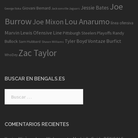
Joe
Jessie Bates
Giovani Bernard
George Iloka
Jacksonville Jaguars
Burrow
Lou Anarumo
Joe Mixon
línea ofensiva
Marvin Lewis
Ofensive Line
Playoffs
Randy
Pittsburgh Steelers
Tyler Boyd
Vontaze Burfict
Bullock
Sam Hubbard
Shawn Williams
Zac Taylor
WhoDey
BUSCAR EN BENGALS.ES
Buscar:
COMENTARIOS RECIENTES