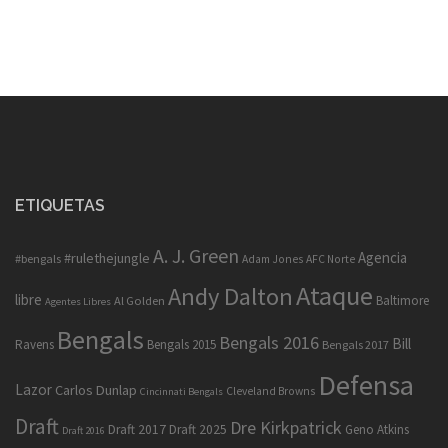
ETIQUETAS
A. J. Green
Agencia
#rulethejungle
#bengals
Adam Jones
AFC Norte
Ataque
Andy Dalton
libre
Baltimore
Al Golden
Agentes Libres
Bengals
Bengals 2016
Bill
Ravens
Bengals 2015
Bengals 2017
Defensa
Lazor
Carlos Dunlap
Cleveland Browns
Cincinnati Bengals
Draft
Dre Kirkpatrick
Draft 2017
Draft 2025
Geno Atkins
Draft 2016