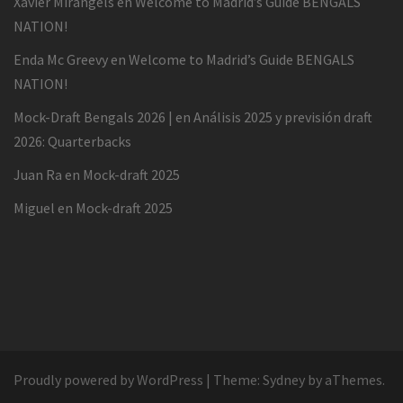
Xavier Miràngels
en
Welcome to Madrid’s Guide BENGALS
NATION!
Enda Mc Greevy
en
Welcome to Madrid’s Guide BENGALS
NATION!
Mock-Draft Bengals 2026 |
en
Análisis 2025 y previsión draft
2026: Quarterbacks
Juan Ra
en
Mock-draft 2025
Miguel
en
Mock-draft 2025
Proudly powered by WordPress
|
Theme:
Sydney
by aThemes.