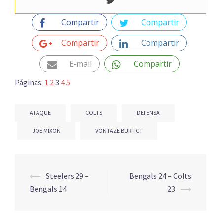
Compartir
Compartir
Compartir
Compartir
E-mail
Compartir
Páginas:
1
2
3
4
5
ATAQUE
COLTS
DEFENSA
JOE MIXON
VONTAZE BURFICT
Navegación
⟵
Steelers 29 –
Bengals 24 – Colts
de
Bengals 14
23
⟶
entradas