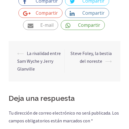
Compartir
Compartir
Compartir
Compartir
E-mail
Compartir
Navegación
⟵
La rivalidad entre
Steve Foley, la bestia
de
Sam Wyche y Jerry
del noreste
⟶
entradas
Glanville
Deja una respuesta
Tu dirección de correo electrónico no será publicada.
Los
campos obligatorios están marcados con
*