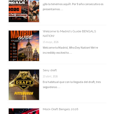
¡¡¡Ya la tenemos aquí!!. Por 9 año consecutivo os
presentamos …
Welcome to Madrid’s Guide BENGALS
NATION!
15 mayo, 2026
Welcome to Madrid, Who Dey Nation! We’re
incredibly excited to …
Sexy draft
23 abril, 2026
Era habitual que con la llegada del draft, tres
seguidoras …
Mock-Draft Bengals 2026