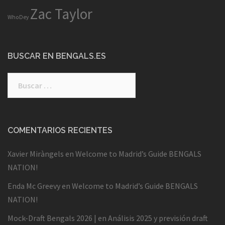
Zac Taylor
WhoDey
BUSCAR EN BENGALS.ES
Buscar:
COMENTARIOS RECIENTES
Xavier Miràngels
en
Welcome to Madrid’s Guide BENGALS
NATION!
Enda Mc Greevy
en
Welcome to Madrid’s Guide BENGALS
NATION!
Mock-Draft Bengals 2026 |
en
Análisis 2025 y previsión draft