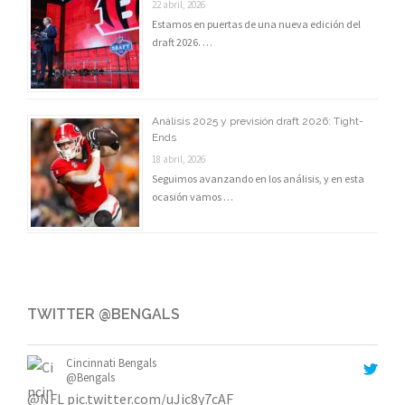
22 abril, 2026
Estamos en puertas de una nueva edición del
draft 2026. …
Análisis 2025 y previsión draft 2026: Tight-
Ends
18 abril, 2026
Seguimos avanzando en los análisis, y en esta
ocasión vamos …
TWITTER @BENGALS
Cincinnati Bengals
@Bengals
@NFL
pic.twitter.com/uJic8y7cAF