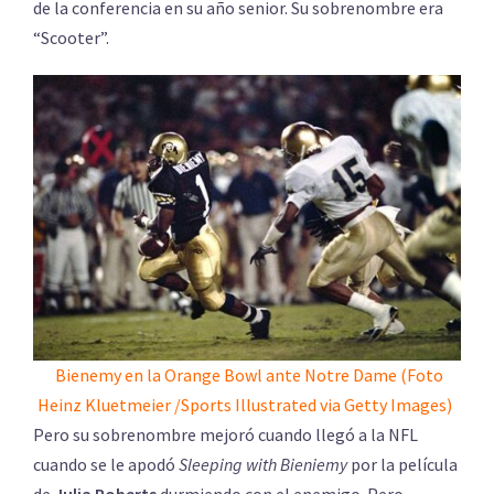
de la conferencia en su año senior. Su sobrenombre era
“Scooter”.
Bienemy en la Orange Bowl ante Notre Dame (Foto
Heinz Kluetmeier /Sports Illustrated via Getty Images)
Pero su sobrenombre mejoró cuando llegó a la NFL
cuando se le apodó
Sleeping with Bieniemy
por la película
de
Julia Roberts
durmiendo con el enemigo. Pero