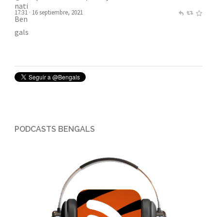
17:31 · 16 septiembre, 2021
Cincinnati Bengals
@Bengals
bUT hE dRoPs EverYthInG Next:
#CINvsCHI
- 9/19 on FOX
pic.twitter.com/Ltg0yjCAoX
17:05 · 16 septiembre, 2021
PODCASTS BENGALS