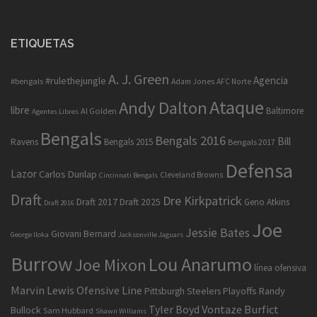
ETIQUETAS
A. J. Green
Agencia
#rulethejungle
#bengals
Adam Jones
AFC Norte
Ataque
Andy Dalton
libre
Baltimore
Al Golden
Agentes Libres
Bengals
Bengals 2016
Bill
Ravens
Bengals 2015
Bengals 2017
Defensa
Lazor
Carlos Dunlap
Cleveland Browns
Cincinnati Bengals
Draft
Dre Kirkpatrick
Draft 2017
Draft 2025
Geno Atkins
Draft 2016
Joe
Jessie Bates
Giovani Bernard
George Iloka
Jacksonville Jaguars
Burrow
Lou Anarumo
Joe Mixon
línea ofensiva
Marvin Lewis
Ofensive Line
Playoffs
Randy
Pittsburgh Steelers
Tyler Boyd
Vontaze Burfict
Bullock
Sam Hubbard
Shawn Williams