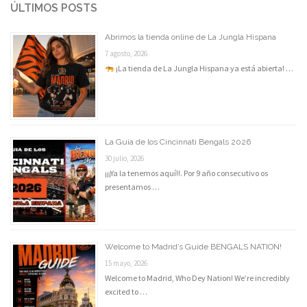
ÚLTIMOS POSTS
Abrimos la tienda online de La Jungla Hispana
7 agosto, 2026
¡La tienda de La Jungla Hispana ya está abierta! …
La Guía de los Cincinnati Bengals 2026
30 julio, 2026
¡¡¡Ya la tenemos aquí!!. Por 9 año consecutivo os
presentamos …
Welcome to Madrid’s Guide BENGALS NATION!
15 mayo, 2026
Welcome to Madrid, Who Dey Nation! We’re incredibly
excited to …