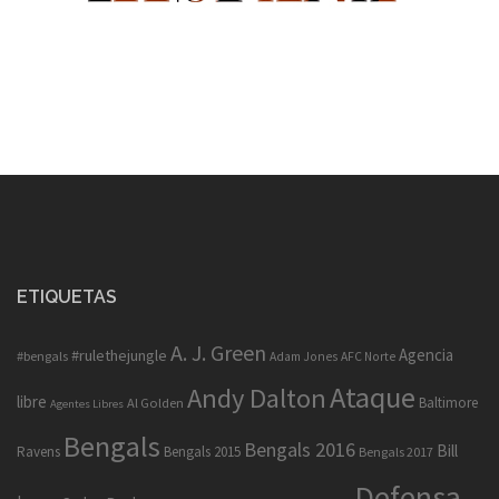
ETIQUETAS
A. J. Green
Agencia
#rulethejungle
#bengals
Adam Jones
AFC Norte
Ataque
Andy Dalton
libre
Baltimore
Al Golden
Agentes Libres
Bengals
Bengals 2016
Bill
Ravens
Bengals 2015
Bengals 2017
Defensa