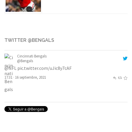
TWITTER @BENGALS
Cincinnati Bengals
@Bengals
@NFL
pic.twitter.com/uJic8y7cAF
17:31 · 16 septiembre, 2021