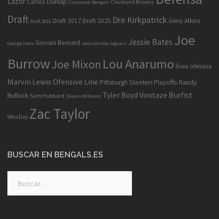
Lazor
Carlos Dunlap
Cleveland Browns
Cincinnati Bengals
Draft
Dre Kirkpatrick
Draft 2017
Draft 2025
Geno Atkins
Draft 2016
Joe
Jessie Bates
Giovani Bernard
George Iloka
Jacksonville Jaguars
Burrow
Lou Anarumo
Joe Mixon
línea ofensiva
Marvin Lewis
Ofensive Line
Playoffs
Randy
Pittsburgh Steelers
Tyler Boyd
Vontaze Burfict
Bullock
Sam Hubbard
Shawn Williams
Zac Taylor
WhoDey
BUSCAR EN BENGALS.ES
Buscar: