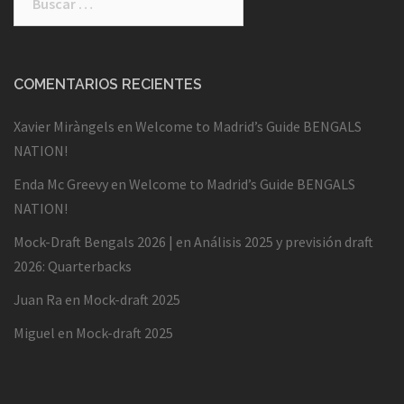
COMENTARIOS RECIENTES
Xavier Miràngels
en
Welcome to Madrid’s Guide BENGALS
NATION!
Enda Mc Greevy
en
Welcome to Madrid’s Guide BENGALS
NATION!
Mock-Draft Bengals 2026 |
en
Análisis 2025 y previsión draft
2026: Quarterbacks
Juan Ra
en
Mock-draft 2025
Miguel
en
Mock-draft 2025