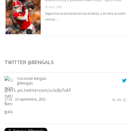
Análisis 2025 y previsión draft 2026: Tight-Ends
18 abril, 2026
Seguimos avanzando en los análisis, y en esta ocasión
vamos …
TWITTER @BENGALS
Cincinnati Bengals
@Bengals
@NFL
pic.twitter.com/uJic8y7cAF
17:31 · 16 septiembre, 2021