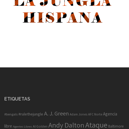
ETIQUETAS
A. J. Green
Agencia
#rulethejungle
#bengals
Adam Jones
AFC Norte
Ataque
Andy Dalton
libre
Baltimore
Al Golden
Agentes Libres