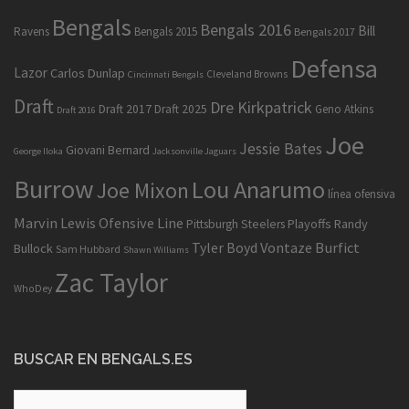
Bengals
Bengals 2016
Bill
Ravens
Bengals 2015
Bengals 2017
Defensa
Lazor
Carlos Dunlap
Cleveland Browns
Cincinnati Bengals
Draft
Dre Kirkpatrick
Draft 2017
Draft 2025
Geno Atkins
Draft 2016
Joe
Jessie Bates
Giovani Bernard
George Iloka
Jacksonville Jaguars
Burrow
Lou Anarumo
Joe Mixon
línea ofensiva
Marvin Lewis
Ofensive Line
Playoffs
Randy
Pittsburgh Steelers
Tyler Boyd
Vontaze Burfict
Bullock
Sam Hubbard
Shawn Williams
Zac Taylor
WhoDey
BUSCAR EN BENGALS.ES
Buscar: