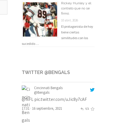
Rickey Hunley y el
contrato que no se
firmó.
10 abril, 2026
El protagonista de hoy
tiene ciertas
similitudes con los
sucedido …
TWITTER @BENGALS
Cincinnati Bengals
@Bengals
@NFL
pic.twitter.com/uJic8y7cAF
17:31 · 16 septiembre, 2021