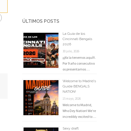
ÚLTIMOS POSTS
La Guía de los
Cincinnati Bengals
2026
30 julio, 2026
¡¡¡Ya la tenemos aquí!!.
Por 9 año consecutivo
os presentamos …
Welcome to Madrid’s
Guide BENGALS
NATION!
15 mayo, 2026
Welcome to Madrid,
Who Dey Nation! We’re
incredibly excited to …
Sexy draft