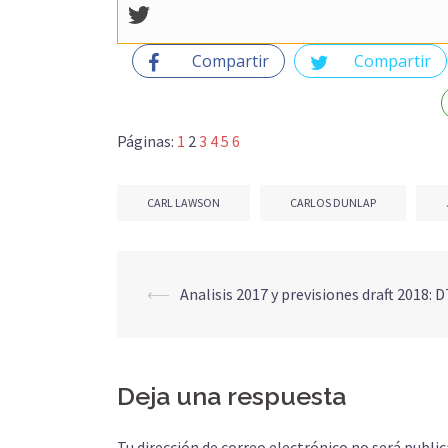
Compartir
Compartir
Páginas:
1
2
3
4
5
6
CARL LAWSON
CARLOS DUNLAP
Navegación
⟵
Analisis 2017 y previsiones draft 2018: D
de
entradas
Deja una respuesta
Tu dirección de correo electrónico no será public