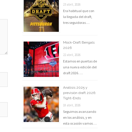
23 abril, 2026
Era habitual que con
la llegada del draft,
tres seguidoras …
Mock-Draft Bengals
2026
22 abril, 2026
Estamos en puertas de
una nueva edición del
draft 2026. …
Análisis 2025 y
previsión draft 2026:
Tight-Ends
18 abril, 2026
Seguimos avanzando
en los análisis, y en
esta ocasión vamos …