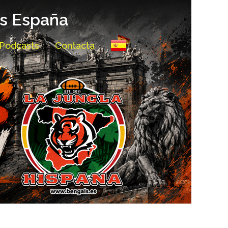
ls España
Podcasts
Contacta