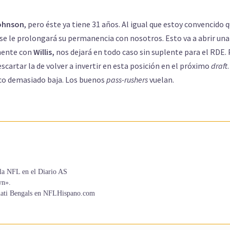
ohnson
, pero éste ya tiene 31 años. Al igual que estoy convencido 
se le prolongará su permanencia con nosotros. Esto va a abrir una
amente con
Willis,
nos dejará en todo caso sin suplente para el RDE.
cartar la de volver a invertir en esta posición en el próximo
draft
.
oco demasiado baja. Los buenos
pass-rushers
vuelan.
la NFL en el Diario AS
wn».
innati Bengals en NFLHispano.com