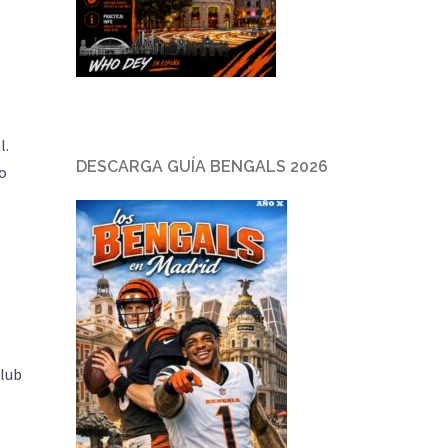
l.
DESCARGA GUÍA BENGALS 2026
ño
club