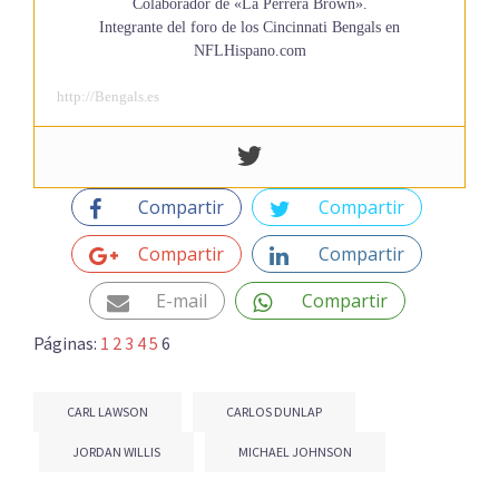
Colaborador de «La Perrera Brown».
Integrante del foro de los Cincinnati Bengals en
NFLHispano.com
http://Bengals.es
Compartir
Compartir
Compartir
Compartir
E-mail
Compartir
Páginas:
1
2
3
4
5
6
CARL LAWSON
CARLOS DUNLAP
JORDAN WILLIS
MICHAEL JOHNSON