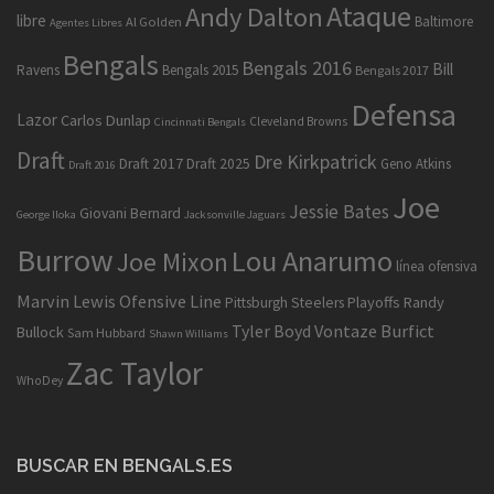
Ataque
Andy Dalton
libre
Baltimore
Al Golden
Agentes Libres
Bengals
Bengals 2016
Bill
Ravens
Bengals 2015
Bengals 2017
Defensa
Lazor
Carlos Dunlap
Cleveland Browns
Cincinnati Bengals
Draft
Dre Kirkpatrick
Draft 2017
Draft 2025
Geno Atkins
Draft 2016
Joe
Jessie Bates
Giovani Bernard
George Iloka
Jacksonville Jaguars
Burrow
Lou Anarumo
Joe Mixon
línea ofensiva
Marvin Lewis
Ofensive Line
Playoffs
Randy
Pittsburgh Steelers
Tyler Boyd
Vontaze Burfict
Bullock
Sam Hubbard
Shawn Williams
Zac Taylor
WhoDey
BUSCAR EN BENGALS.ES