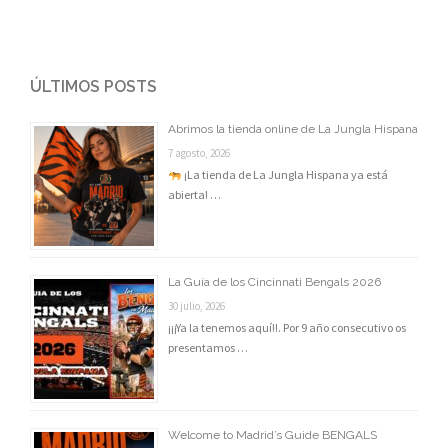
ÚLTIMOS POSTS
Abrimos la tienda online de La Jungla Hispana
7 agosto, 2026
¡La tienda de La Jungla Hispana ya está
abierta! …
La Guía de los Cincinnati Bengals 2026
30 julio, 2026
¡¡¡Ya la tenemos aquí!!. Por 9 año consecutivo os
presentamos …
Welcome to Madrid’s Guide BENGALS