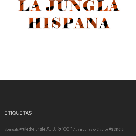
ETIQUETAS
A. J. Green
Agencia
#rulethejungle
#bengals
Adam Jones
AFC Norte