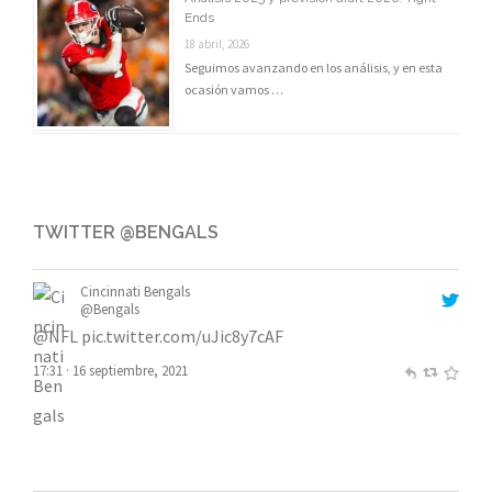
Ends
18 abril, 2026
Seguimos avanzando en los análisis, y en esta
ocasión vamos …
TWITTER @BENGALS
Cincinnati Bengals
@Bengals
@NFL
pic.twitter.com/uJic8y7cAF
17:31 · 16 septiembre, 2021