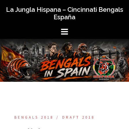
Saltar
La Jungla Hispana – Cincinnati Bengals
al
España
contenido
BENGALS 2018
DRAFT 2018