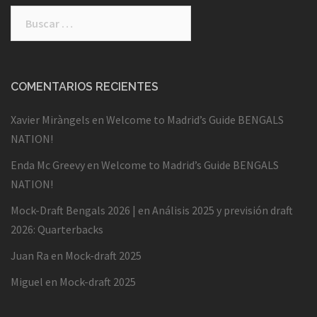
Buscar:
COMENTARIOS RECIENTES
Xavier Miràngels
en
Welcome to Madrid’s Guide BENGALS
NATION!
Enda Mc Greevy
en
Welcome to Madrid’s Guide BENGALS
NATION!
Mock-Draft Bengals 2026 |
en
Análisis 2025 y previsión draft
2026: Quarterbacks
Juan Ra
en
Mock-draft 2025
Miguel
en
Mock-draft 2025