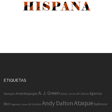
ETIQUETAS
A. J. Green
Agencia
#rulethejungle
#bengals
Adam Jones
AFC Norte
Ataque
Andy Dalton
libre
Baltimore
Al Golden
Agentes Libres