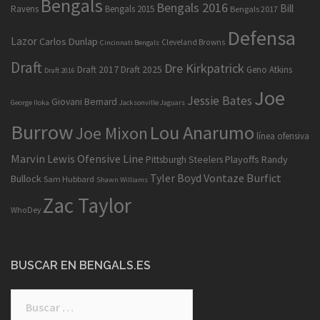
Bengals
Bengals 2016
Bill
Ravens
Bengals 2015
Bengals 2017
Defensa
Lazor
Carlos Dunlap
Cleveland Browns
Cincinnati Bengals
Draft
Dre Kirkpatrick
Draft 2017
Draft 2025
Geno Atkins
Draft 2016
Joe
Jessie Bates
Giovani Bernard
George Iloka
Jacksonville Jaguars
Burrow
Lou Anarumo
Joe Mixon
línea ofensiva
Marvin Lewis
Ofensive Line
Playoffs
Randy
Pittsburgh Steelers
Tyler Boyd
Vontaze Burfict
Bullock
Sam Hubbard
Shawn Williams
Zac Taylor
WhoDey
BUSCAR EN BENGALS.ES
Buscar: