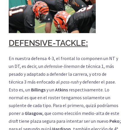
DEFENSIVE-TACKLE:
En nuestra defensa 4-3, el frontal lo componen un NT y
un DT, es decir, un
defensive-lineman
de técnica 1, más
pesado y adaptado a defender la carrera, y otro de
técnica 3 más enfocado al
pass-rush
y defender el pase.
Esto es, un
Billings
y un
Atkins
respectivamente. Lo
normal es que en el roster tengamos solamente un
suplente de cada tipo. Para el primero, quizá podríamos
poner a
Glasgow,
que como elección medio-alta de este
draft
tiene plaza segura para intentar ser un nuevo
Peko;
para el segundo quizá
Hardison,
también elección de 4ª