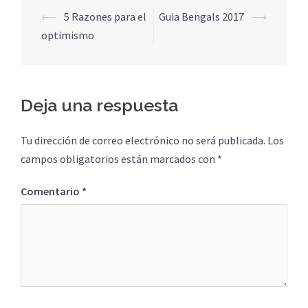
Navegación
⟵
5 Razones para el
Guia Bengals 2017
⟶
de
optimismo
entradas
Deja una respuesta
Tu dirección de correo electrónico no será publicada.
Los
campos obligatorios están marcados con
*
Comentario
*