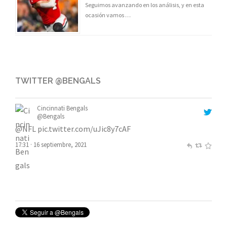
Seguimos avanzando en los análisis, y en esta
ocasión vamos …
TWITTER @BENGALS
Cincinnati Bengals
@Bengals
@NFL
pic.twitter.com/uJic8y7cAF
17:31 · 16 septiembre, 2021