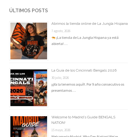
ÚLTIMOS POSTS
Abrimos la tienda online de La Jungla Hispana
7 agosto, 2026
¡La tienda de La Jungla Hispana ya está
abierta! …
La Guía de los Cincinnati Bengals 2026
30 julio, 2026
¡¡¡Ya la tenemos aquí!!. Por 9 año consecutivo os
presentamos …
Welcome to Madrid’s Guide BENGALS
NATION!
15 mayo, 2026
Welcome to Madrid, Who Dey Nation! We’re