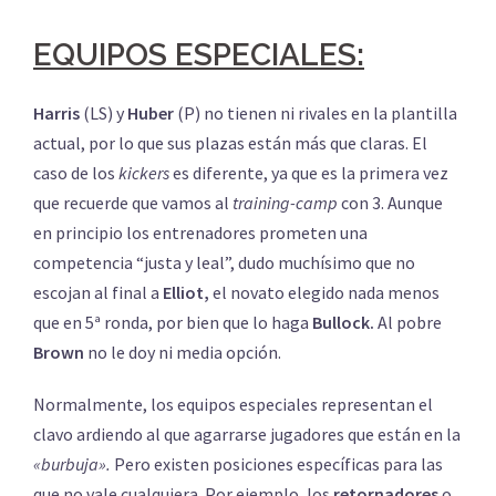
EQUIPOS ESPECIALES:
Harris
(LS) y
Huber
(P) no tienen ni rivales en la plantilla
actual, por lo que sus plazas están más que claras. El
caso de los
kickers
es diferente, ya que es la primera vez
que recuerde que vamos al
training-camp
con 3. Aunque
en principio los entrenadores prometen una
competencia “justa y leal”, dudo muchísimo que no
escojan al final a
Elliot,
el novato elegido nada menos
que en 5ª ronda, por bien que lo haga
Bullock.
Al pobre
Brown
no le doy ni media opción.
Normalmente, los equipos especiales representan el
clavo ardiendo al que agarrarse jugadores que están en la
«burbuja».
Pero existen posiciones específicas para las
que no vale cualquiera. Por ejemplo, los
retornadores
o