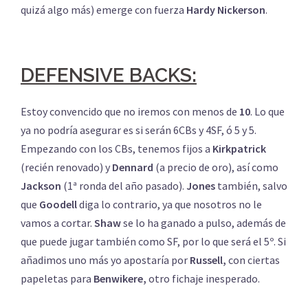
quizá algo más) emerge con fuerza
Hardy Nickerson
.
DEFENSIVE BACKS:
Estoy convencido que no iremos con menos de
10
. Lo que
ya no podría asegurar es si serán 6CBs y 4SF, ó 5 y 5.
Empezando con los CBs, tenemos fijos a
Kirkpatrick
(recién renovado) y
Dennard
(a precio de oro), así como
Jackson
(1ª ronda del año pasado).
Jones
también, salvo
que
Goodell
diga lo contrario, ya que nosotros no le
vamos a cortar.
Shaw
se lo ha ganado a pulso, además de
que puede jugar también como SF, por lo que será el 5º. Si
añadimos uno más yo apostaría por
Russell,
con ciertas
papeletas para
Benwikere,
otro fichaje inesperado.