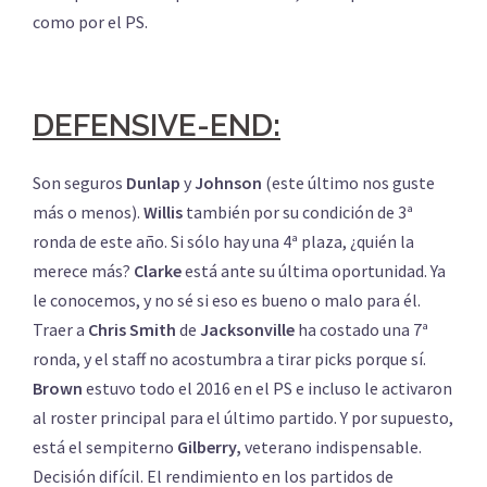
como por el PS.
DEFENSIVE-END:
Son seguros
Dunlap
y
Johnson
(este último nos guste
más o menos).
Willis
también por su condición de 3ª
ronda de este año. Si sólo hay una 4ª plaza, ¿quién la
merece más?
Clarke
está ante su última oportunidad. Ya
le conocemos, y no sé si eso es bueno o malo para él.
Traer a
Chris Smith
de
Jacksonville
ha costado una 7ª
ronda, y el staff no acostumbra a tirar picks porque sí.
Brown
estuvo todo el 2016 en el PS e incluso le activaron
al roster principal para el último partido. Y por supuesto,
está el sempiterno
Gilberry,
veterano indispensable.
Decisión difícil. El rendimiento en los partidos de