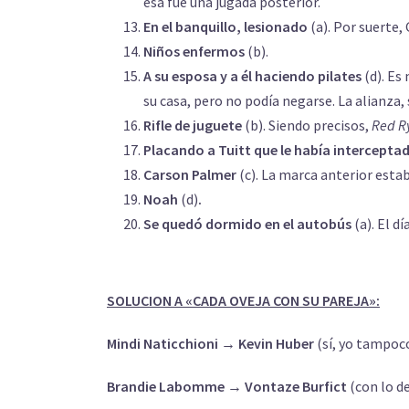
esa fue una jugada posterior.
En el banquillo, lesionado
(a). Por suerte,
Niños enfermos
(b).
A su esposa y a él haciendo pilates
(d). Es
su casa, pero no podía negarse. La alianza, 
Rifle de juguete
(b). Siendo precisos,
Red R
Placando a Tuitt que le había intercepta
Carson Palmer
(c). La marca anterior estab
Noah
(d)
.
Se quedó dormido en el autobús
(a). El 
SOLUCION A «CADA OVEJA CON SU PAREJA»:
Mindi Naticchioni → Kevin Huber
(sí, yo tampoco
Brandie Labomme → Vontaze Burfict
(con lo d