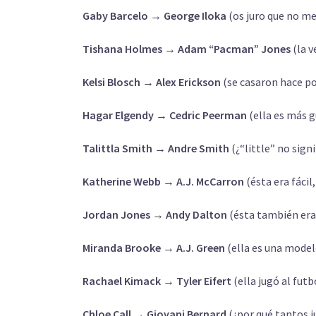
Gaby Barcelo → George Iloka
(os juro que no m
Tishana Holmes → Adam “Pacman” Jones
(la 
Kelsi Blosch → Alex Erickson
(se casaron hace po
Hagar Elgendy → Cedric Peerman
(ella es más 
Talittla Smith → Andre Smith
(¿“little” no sig
Katherine Webb → A.J. McCarron
(ésta era fácil
Jordan Jones → Andy Dalton
(ésta también era
Miranda Brooke → A.J. Green
(ella es una model
Rachael Kimack → Tyler Eifert
(ella jugó al futb
Chloe Call → Giovani Bernard
(¿por qué tantos j