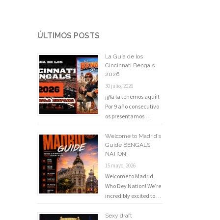
ÚLTIMOS POSTS
La Guía de los
Cincinnati Bengals
2026
30 julio, 2026
¡¡¡Ya la tenemos aquí!!.
Por 9 año consecutivo
os presentamos …
Welcome to Madrid’s
Guide BENGALS
NATION!
15 mayo, 2026
Welcome to Madrid,
Who Dey Nation! We’re
incredibly excited to …
Sexy draft