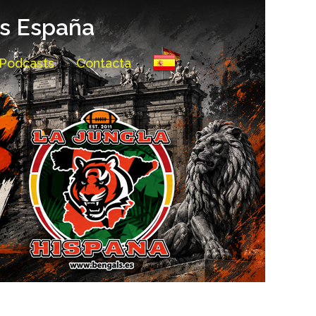
ls España
Podcasts
Contacta