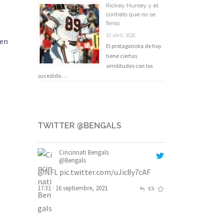
Rickey Hunley y el
contrato que no se
firmó.
10 abril, 2026
 en
El protagonista de hoy
tiene ciertas
similitudes con los
sucedido …
TWITTER @BENGALS
Cincinnati Bengals
@Bengals
@NFL
pic.twitter.com/uJic8y7cAF
17:31 · 16 septiembre, 2021