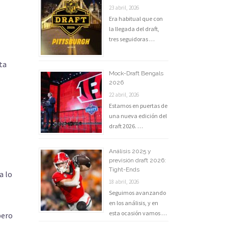
23 abril, 2026
Era habitual que con
la llegada del draft,
tres seguidoras …
ta
Mock-Draft Bengals
2026
22 abril, 2026
Estamos en puertas de
una nueva edición del
draft 2026. …
Análisis 2025 y
previsión draft 2026:
Tight-Ends
a lo
18 abril, 2026
Seguimos avanzando
en los análisis, y en
esta ocasión vamos …
pero