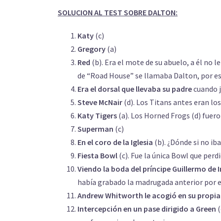
SOLUCION AL TEST SOBRE DALTON:
Katy
(c)
Gregory
(a)
Red
(b). Era el mote de su abuelo, a él no l
de “Road House” se llamaba Dalton, por es
Era el dorsal que llevaba su padre
cuando j
Steve McNair
(d). Los Titans antes eran lo
Katy Tigers
(a). Los Horned Frogs (d) fuer
Superman
(c)
En el coro de la Iglesia
(b). ¿Dónde si no iba
Fiesta Bowl
(c). Fue la única Bowl que perdi
Viendo la boda del príncipe Guillermo de 
había grabado la madrugada anterior por e
Andrew Whitworth le acogió en su propi
Intercepción en un pase dirigido a Green
(