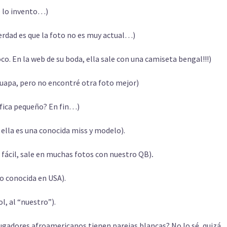
e lo invento…)
verdad es que la foto no es muy actual…)
co. En la web de su boda, ella sale con una camiseta bengal!!!)
guapa, pero no encontré otra foto mejor)
nifica pequeño? En fin…)
, ella es una conocida miss y modelo).
 fácil, sale en muchas fotos con nuestro QB)
.
o conocida en USA).
ol, al “nuestro”).
ugadores afroamericanos tienen parejas blancas? No lo sé, quizá