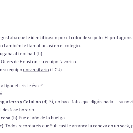
e gustaba que le identificasen por el color de su pelo. El protagonis
o también le llamaban así en el colegio.
ugaba al football (b)
s Oilers de Houston, su equipo favorito.
on su equipo
universitario
(TCU).
 a ligar el triste éste?…
ó.
Inglaterra y Catalina
(d). Sí, no hace falta que digáis nada… su novi
l desfase horario.
a casa
(b). Fue el año de la huelga.
c). Todos recordareis que Suh casi le arranca la cabeza en un sack, 