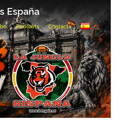
ls España
ube
Podcasts
Contacta