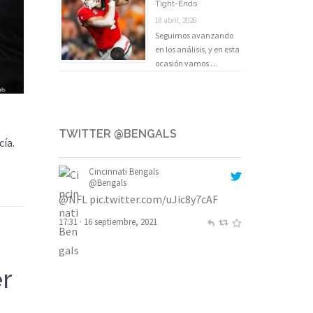
Tight-Ends
18 abril, 2026
Seguimos avanzando
en los análisis, y en esta
ocasión vamos …
TWITTER @BENGALS
cía.
Cincinnati Bengals
@Bengals
@NFL
pic.twitter.com/uJic8y7cAF
17:31 · 16 septiembre, 2021
er