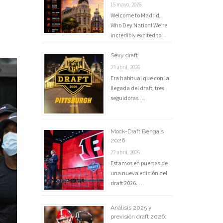
15 mayo, 2026
Welcome to Madrid,
Who Dey Nation! We’re
incredibly excited to …
Sexy draft
23 abril, 2026
Era habitual que con la
llegada del draft, tres
seguidoras …
Mock-Draft Bengals
2026
22 abril, 2026
Estamos en puertas de
una nueva edición del
draft 2026. …
Análisis 2025 y
previsión draft 2026: