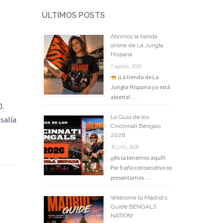
ÚLTIMOS POSTS
Abrimos la tienda
online de La Jungla
Hispana
7 agosto, 2026
¡La tienda de La
Jungla Hispana ya está
abierta! …
0.
La Guía de los
salía
Cincinnati Bengals
2026
30 julio, 2026
¡¡¡Ya la tenemos aquí!!.
Por 9 año consecutivo os
presentamos …
Welcome to Madrid’s
Guide BENGALS
NATION!