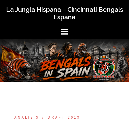
Saltar
La Jungla Hispana – Cincinnati Bengals
al
España
contenido
ANALISIS
DRAFT 2019