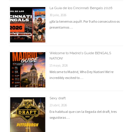
La Guía de los Cincinnati Bengals 2026
30 julio, 2026
¡¡¡Ya la tenemos aquí!!. Por 9 año consecutivo os
presentamos …
Welcome to Madrid’s Guide BENGALS
NATION!
15 mayo, 2026
Welcome to Madrid, Who Dey Nation! We’re
incredibly excited to …
Sexy draft
23 abril, 2026
Era habitual que con la llegada del draft, tres
seguidoras …