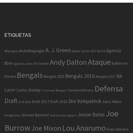
ETIQUETAS
A. J. Green
Agencia
#rulethejungle
#bengals
Adam Jones
AFC Norte
Ataque
Andy Dalton
libre
Baltimore
Al Golden
Agentes Libres
Bengals
Bengals 2016
Bill
Ravens
Bengals 2015
Bengals 2017
Defensa
Lazor
Carlos Dunlap
Cleveland Browns
Cincinnati Bengals
Draft
Dre Kirkpatrick
Draft 2017
Draft 2025
Geno Atkins
Draft 2016
Joe
Jessie Bates
Giovani Bernard
George Iloka
Jacksonville Jaguars
Burrow
Lou Anarumo
Joe Mixon
línea ofensiva