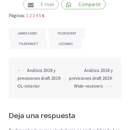
E-mail
Compartir
Páginas:
1
2
3
4
5
6
JAMES CASEY
TYLER EIFERT
TYLER KROFT
UZOMAH
Navegación
⟵
Análisis 2018 y
Análisis 2018 y
de
previsiones draft 2019:
previsiones draft 2019:
entradas
OL-interior
Wide-receivers
⟶
Deja una respuesta