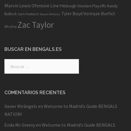
Marvin Lewis
Ofensive Line
Playoffs
Randy
Pittsburgh Steelers
Tyler Boyd
Vontaze Burfict
Bullock
Sam Hubbard
Shawn Williams
Zac Taylor
WhoDey
BUSCAR EN BENGALS.ES
Buscar:
COMENTARIOS RECIENTES
Xavier Miràngels
en
Welcome to Madrid’s Guide BENGALS
NATION!
Enda Mc Greevy
en
Welcome to Madrid’s Guide BENGALS