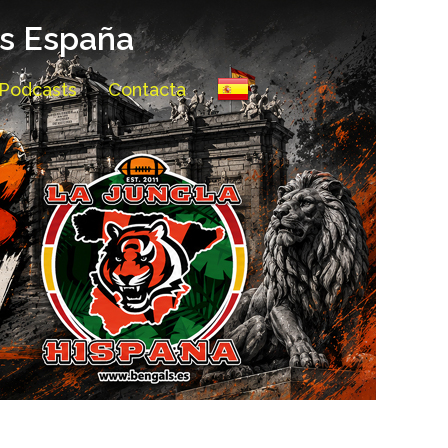
ls España
Podcasts
Contacta