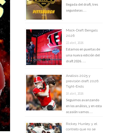
llegada del draft, tres
seguidoras …
Mock-Draft Bengals
2026
22 abril, 2026
Estamos en puertas de
una nueva edición del
draft 2026. …
Análisis 2025 y
previsión draft 2026:
Tight-Ends
18 abril, 2026
Seguimos avanzando
en los análisis, y en esta
ocasión vamos …
Rickey Hunley y el
contrato que no se