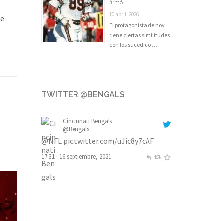
firmó.
10 abril, 2026
de
El protagonista de hoy
tiene ciertas similitudes
con los sucedido …
TWITTER @BENGALS
Cincinnati Bengals
@Bengals
@NFL
pic.twitter.com/uJic8y7cAF
17:31 · 16 septiembre, 2021