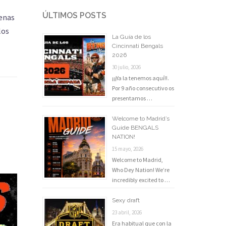
ÚLTIMOS POSTS
penas
los
La Guía de los
Cincinnati Bengals
2026
30 julio, 2026
¡¡¡Ya la tenemos aquí!!.
Por 9 año consecutivo os
presentamos …
Welcome to Madrid’s
Guide BENGALS
NATION!
15 mayo, 2026
Welcome to Madrid,
Who Dey Nation! We’re
incredibly excited to …
Sexy draft
23 abril, 2026
Era habitual que con la